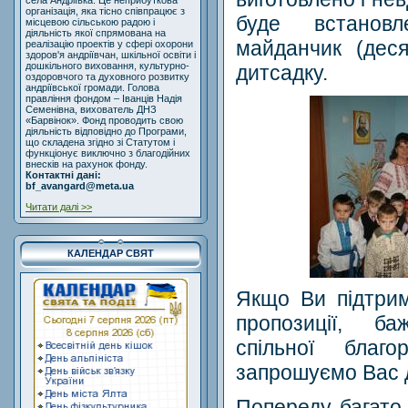
села Андріївка. Це неприбуткова
організація, яка тісно співпрацює з
буде встановл
місцевою сільською радою і
діяльність якої спрямована на
майданчик (дес
реалізацію проектів у сфері охорони
здоров'я андріївчан, шкільної освіти і
дошкільного виховання, культурно-
дитсадку.
оздоровчого та духовного розвитку
андріївської громади. Голова
правління фондом – Іванців Надія
Семенівна, вихователь ДНЗ
«Барвінок». Фонд проводить свою
діяльність відповідно до Програми,
що складена згідно зі Статутом і
функціонує виключно з благодійних
внесків на рахунок фонду.
Контактні дані:
bf_avangard@meta.ua
Читати далі >>
КАЛЕНДАР СВЯТ
Якщо Ви підтрим
пропозиції, б
спільної благ
запрошуємо Вас д
Попереду багато 