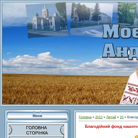
Меню
Головна
»
2012
»
Лютий
»
25
» Благод
Благодійний фонд нашого