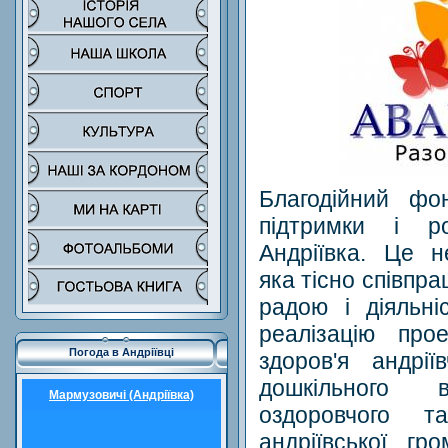
Благодійний ф
підтримки і р
Андріївка. Це н
яка тісно співпр
радою і діяльні
реалізацію про
Погода в Андріївці
здоров'я андрії
дошкільного в
Мармузовичі (Андріївка)
оздоровчого т
андріївської гр