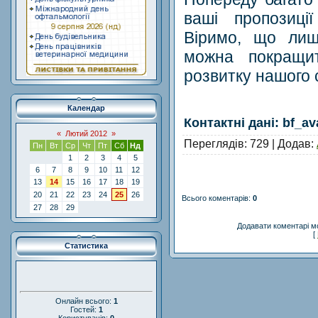
ваші пропозиці
Віримо, що лиш
можна покращи
розвитку нашого 
Календар
Контактні дані: bf_
«
Лютий 2012
»
Переглядів
: 729 |
Додав
:
Пн
Вт
Ср
Чт
Пт
Сб
Нд
1
2
3
4
5
6
7
8
9
10
11
12
13
14
15
16
17
18
19
20
21
22
23
24
25
26
Всього коментарів
:
0
27
28
29
Додавати коментарі м
[
Статистика
Онлайн всього:
1
Гостей:
1