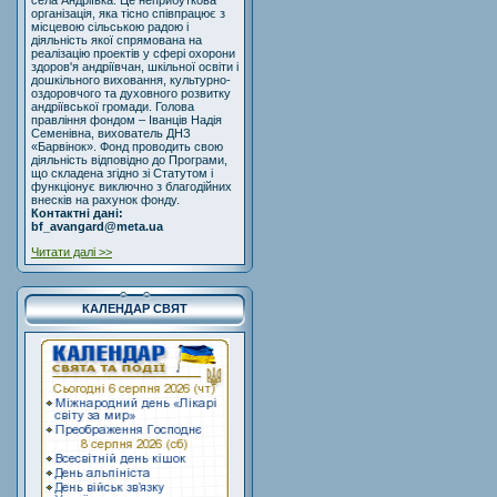
села Андріївка. Це неприбуткова
організація, яка тісно співпрацює з
місцевою сільською радою і
діяльність якої спрямована на
реалізацію проектів у сфері охорони
здоров'я андріївчан, шкільної освіти і
дошкільного виховання, культурно-
оздоровчого та духовного розвитку
андріївської громади. Голова
правління фондом – Іванців Надія
Семенівна, вихователь ДНЗ
«Барвінок». Фонд проводить свою
діяльність відповідно до Програми,
що складена згідно зі Статутом і
функціонує виключно з благодійних
внесків на рахунок фонду.
Контактні дані:
bf_avangard@meta.ua
Читати далі >>
КАЛЕНДАР СВЯТ