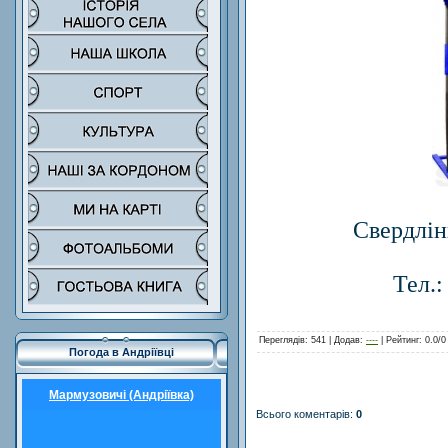
Свердлі
Тел.:
Переглядів
: 541 |
Додав
:
----
|
Рейтинг
:
0.0
/
0
Погода в Андріївці
Мармузовичі (Андріївка)
Всього коментарів
:
0