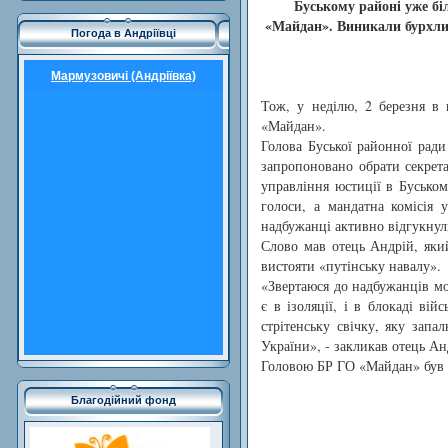
Буському районі уже біл
«Майдан
»
. Виникали бурхлив
Погода в Андріївці
Мармузовичі (Андріївка)
Тож, у
нед
ілю, 2 березня в 
«Майдан».
Голова Буської районної рад
запропоновано обрати секрета
управління юстиції в Буськом
голоси, а мандатна комісія 
надбужанці активно відгукнули
Слово мав отець Андрій, який
вистояти «путінську навалу».
«Звертаюся до надбужанців мо
є в ізоляції, і в блокаді ві
стрітенську свічку, яку запа
України», - закликав отець Ан
Головою БР ГО «Майдан» був 
Благодійний фонд