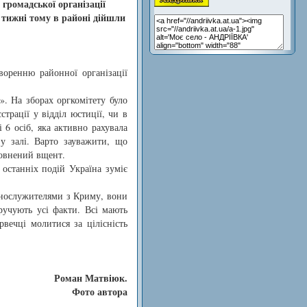
громадської організації
а тижні тому в районі дійшли
воренню районної організації
. На зборах оргкомітету було
трації у відділ юстиції, чи в
 6 осіб, яка активно рахувала
 у залі. Варто зауважити, що
повнений вщент.
 останніх подій Україна зуміє
ннослужителями з Криму, вони
кручують усі факти. Всі мають
рвечці молитися за цілісність
Роман Матвіюк.
Фото автора