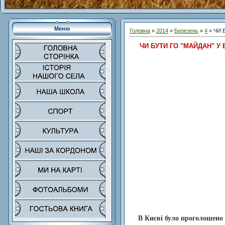
Меню
Головна
»
2014
»
Березень
»
4
» ЧИ 
ЧИ БУТИ ГО "МАЙДАН" У
В Києві було проголошено 