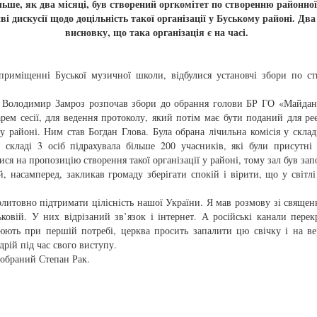
ьше, як два місяці, був створений оргкомітет по створенню районної 
і дискусії щодо доцільність такої організації у Буському районі. Дв
висновку, що така організація є на часі.
приміщенні Буської музичної школи, відбулися установчі збори по ст
и Володимир Замроз розпочав збори до обрання голови БР ГО «Майдан»
рем сесії, для ведення протоколу, який потім має бути поданий для реєс
у районі. Ним став Богдан Глова. Була обрана лічильна комісія у складі
у складі 3 осіб підрахувала більше 200 учасників, які були присутні
ся на пропозицію створення такої організації у районі, тому зал був за
, насамперед, закликав громаду зберігати спокій і вірити, що у світлі
литовно підтримати цілісність нашої України. Я мав розмову зі свяще
йськовій. У них відрізаний зв’язок і інтернет. А російські канали пере
люють при першій потребі, церква просить запалити цю свічку і на ве
дрій під час свого виступу.
обраний Степан Рак.