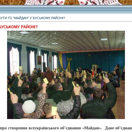
БУТИ ГО "МАЙДАН" У БУСЬКОМУ РАЙОНІ?
 БУСЬКОМУ РАЙОНІ?
про створення всеукраїнського об’єднання «Майдан». Дане об’єднанн