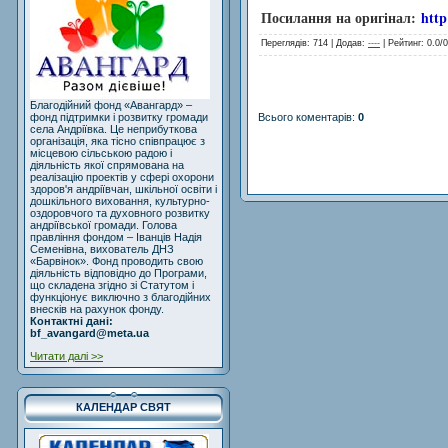
Посилання на оригінал:
http
Переглядів
: 714 |
Додав
:
----
|
Рейтинг
:
0.0
/
0
Благодійний фонд «Авангард» –
Всього коментарів
:
0
фонд підтримки і розвитку громади
села Андріївка. Це неприбуткова
організація, яка тісно співпрацює з
місцевою сільською радою і
діяльність якої спрямована на
реалізацію проектів у сфері охорони
здоров'я андріївчан, шкільної освіти і
дошкільного виховання, культурно-
оздоровчого та духовного розвитку
андріївської громади. Голова
правління фондом – Іванців Надія
Семенівна, вихователь ДНЗ
«Барвінок». Фонд проводить свою
діяльність відповідно до Програми,
що складена згідно зі Статутом і
функціонує виключно з благодійних
внесків на рахунок фонду.
Контактні дані:
bf_avangard@meta.ua
Читати далі >>
КАЛЕНДАР СВЯТ