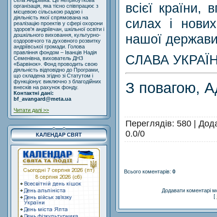
села Андріївка. Це неприбуткова
всієї країни, 
організація, яка тісно співпрацює з
місцевою сільською радою і
діяльність якої спрямована на
силах і нови
реалізацію проектів у сфері охорони
здоров'я андріївчан, шкільної освіти і
нашої держави
дошкільного виховання, культурно-
оздоровчого та духовного розвитку
андріївської громади. Голова
правління фондом – Іванців Надія
СЛАВА УКРАЇН
Семенівна, вихователь ДНЗ
«Барвінок». Фонд проводить свою
діяльність відповідно до Програми,
що складена згідно зі Статутом і
функціонує виключно з благодійних
З повагою, А
внесків на рахунок фонду.
Контактні дані:
bf_avangard@meta.ua
Читати далі >>
Переглядів
: 580 |
Дод
0.0
/
0
КАЛЕНДАР СВЯТ
Всього коментарів
:
0
Додавати коментарі м
[