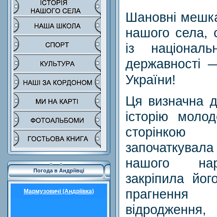
Шановні мешкан
нашого села, 
із націонал
державності 
України!
Ця визначна д
історію моло
сторінкою
започаткувала
нашого нар
Погода в Андріївці
закріпила йог
прагнення 
Мармузовичі (Андріївка)
відродження,