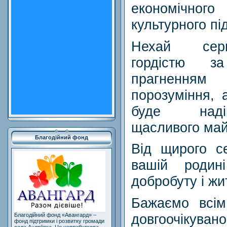
економічно
культурного пі
Нехай сер
гордістю з
прагнення
порозуміння, 
буде наді
щасливого май
Благодійний фонд
Від щирого с
вашій родині
добробуту і жи
Бажаємо всім 
довгоочікуван
Благодійний фонд «Авангард» –
фонд підтримки і розвитку громади