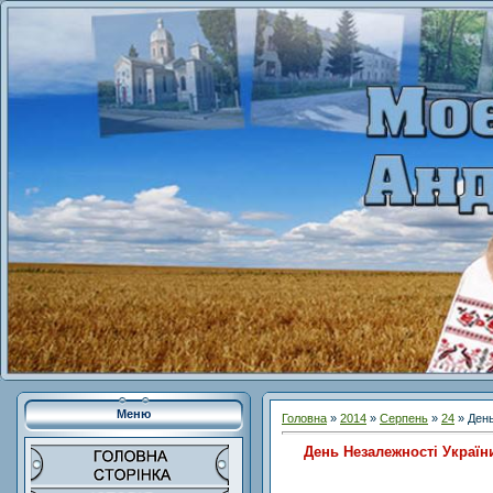
Меню
Головна
»
2014
»
Серпень
»
24
» День
День Незалежності Україн