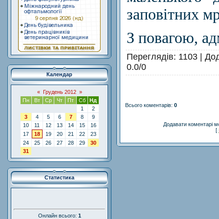
заповітних мр
З повагою, ад
Переглядів
: 1103 |
До
0.0
/
0
Календар
«
Грудень 2012
»
Пн
Вт
Ср
Чт
Пт
Сб
Нд
Всього коментарів
:
0
1
2
3
4
5
6
7
8
9
Додавати коментарі м
10
11
12
13
14
15
16
[
17
18
19
20
21
22
23
24
25
26
27
28
29
30
31
Статистика
Онлайн всього:
1