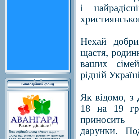
і найрадіс
християнсько
Нехай добри
щастя, родинн
ваших сім
рідній Україні
Благодійний фонд
Як відомо, з 
18 на 19 гр
принос
дарунки.
По
Благодійний фонд «Авангард» –
фонд підтримки і розвитку громади