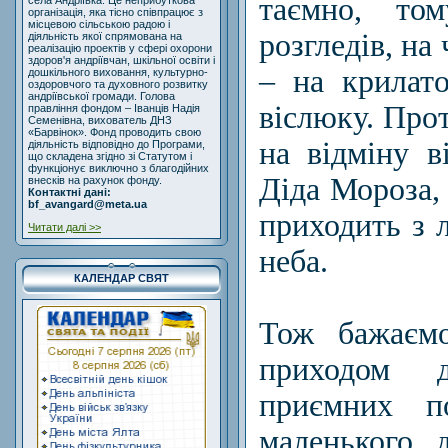
таємно, то
села Андріївка. Це неприбуткова
організація, яка тісно співпрацює з
місцевою сільською радою і
розгледів, на
діяльність якої спрямована на
реалізацію проектів у сфері охорони
здоров'я андріївчан, шкільної освіти і
– на крилат
дошкільного виховання, культурно-
оздоровчого та духовного розвитку
андріївської громади. Голова
віслюку. Прот
правління фондом – Іванців Надія
Семенівна, вихователь ДНЗ
«Барвінок». Фонд проводить свою
на відміну
в
діяльність відповідно до Програми,
що складена згідно зі Статутом і
функціонує виключно з благодійних
Діда Мороза,
внесків на рахунок фонду.
Контактні дані:
bf_avangard@meta.ua
приходить з л
Читати далі >>
неба.
КАЛЕНДАР СВЯТ
Тож бажаєм
приходом д
приємних п
маленького 