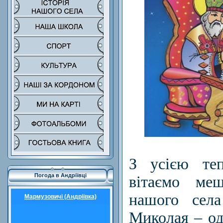
З усією те
Погода в Андріївці
вітаємо меш
нашого се
Мармузовичі (Андріївка)
Миколая – од