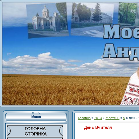
Меню
Головна
»
2013
»
Жовтень
»
5
» День 
День Вчителя