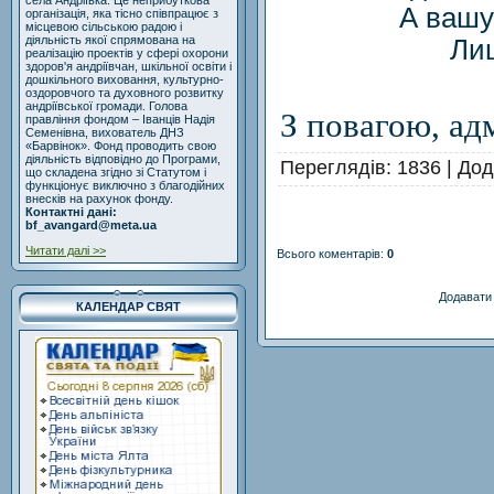
села Андріївка. Це неприбуткова
А вашу
організація, яка тісно співпрацює з
місцевою сільською радою і
діяльність якої спрямована на
Лиш
реалізацію проектів у сфері охорони
здоров'я андріївчан, шкільної освіти і
дошкільного виховання, культурно-
оздоровчого та духовного розвитку
андріївської громади. Голова
З повагою, ад
правління фондом – Іванців Надія
Семенівна, вихователь ДНЗ
«Барвінок». Фонд проводить свою
діяльність відповідно до Програми,
Переглядів
: 1836 |
Дод
що складена згідно зі Статутом і
функціонує виключно з благодійних
внесків на рахунок фонду.
Контактні дані:
bf_avangard@meta.ua
Читати далі >>
Всього коментарів
:
0
Додавати 
КАЛЕНДАР СВЯТ