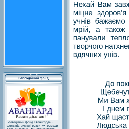
Нехай Вам завж
міцне здоров'я
учнів бажаємо 
мрій, а тако
панували тепл
творчого натхнен
вдячних унів.
Благодійний фонд
До пок
Щебечуть
Ми Вам ж
І днем 
Хай щаст
Благодійний фонд «Авангард» –
Людська 
фонд підтримки і розвитку громади