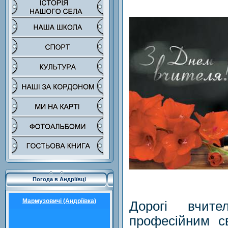
Погода в Андріївці
Мармузовичі (Андріївка)
Дорогі вчит
професійним св