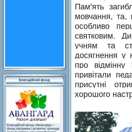
Пам'ять заги
мовчання, та,
особливо пер
святковим. Д
учням та ст
досягнення у 
про відмінну 
привітали пед
присутні отр
Благодійний фонд
хорошого наст
Благодійний фонд «Авангард» –
фонд підтримки і розвитку громади