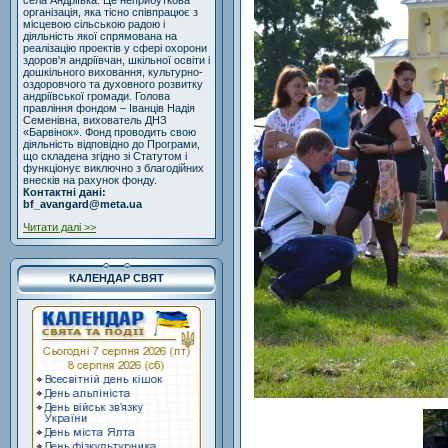
села Андріївка. Це неприбуткова
організація, яка тісно співпрацює з
місцевою сільською радою і
діяльність якої спрямована на
реалізацію проектів у сфері охорони
здоров'я андріївчан, шкільної освіти і
дошкільного виховання, культурно-
оздоровчого та духовного розвитку
андріївської громади. Голова
правління фондом – Іванців Надія
Семенівна, вихователь ДНЗ
«Барвінок». Фонд проводить свою
діяльність відповідно до Програми,
що складена згідно зі Статутом і
функціонує виключно з благодійних
внесків на рахунок фонду.
Контактні дані:
bf_avangard@meta.ua
Читати далі >>
КАЛЕНДАР СВЯТ