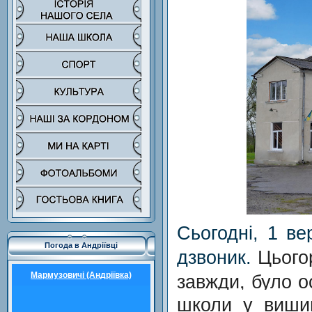
Сьогодні, 1 в
Погода в Андріївці
Цього
дзвоник.
завжди, було о
Мармузовичі (Андріївка)
школи у вишив