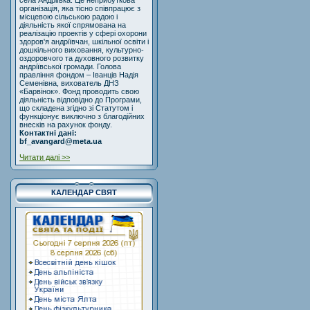
села Андріївка. Це неприбуткова
організація, яка тісно співпрацює з
місцевою сільською радою і
діяльність якої спрямована на
реалізацію проектів у сфері охорони
здоров'я андріївчан, шкільної освіти і
дошкільного виховання, культурно-
оздоровчого та духовного розвитку
андріївської громади. Голова
правління фондом – Іванців Надія
Семенівна, вихователь ДНЗ
«Барвінок». Фонд проводить свою
діяльність відповідно до Програми,
що складена згідно зі Статутом і
функціонує виключно з благодійних
внесків на рахунок фонду.
Контактні дані:
bf_avangard@meta.ua
Читати далі >>
КАЛЕНДАР СВЯТ