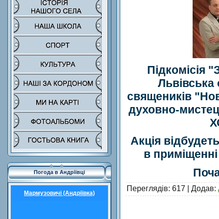
Підкомісія "
Львівська 
священиків "Но
духовно-мисте
Х
Акція відбудеть
в приміщенні
Поча
Погода в Андріївці
Переглядів
: 617 |
Додав
:
Мармузовичі (Андріївка)