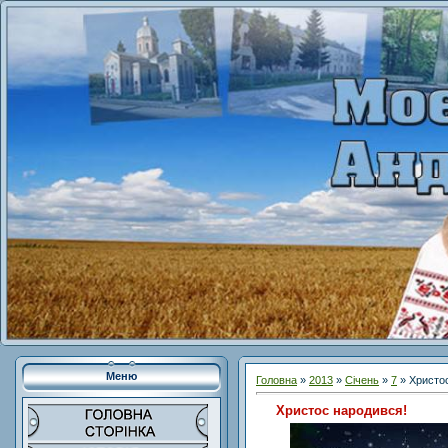
Меню
Головна
»
2013
»
Січень
»
7
» Христо
Христос народився!