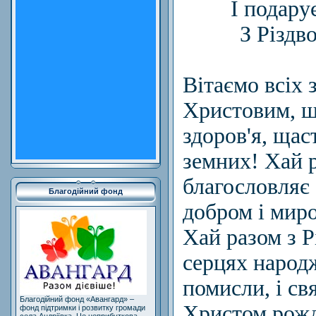
І подару
З Різдв
Вітаємо всіх 
Христовим, 
здоров'я, щаст
земних! Хай 
благословляє
Благодійний фонд
добром і мир
Хай разом з 
серцях народ
помисли, і св
Благодійний фонд «Авангард» –
Христом рожд
фонд підтримки і розвитку громади