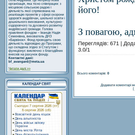
села Андріївка. Це неприбуткова
організація, яка тісно співпрацює з
його!
місцевою сільською радою і
діяльність якої спрямована на
реалізацію проектів у сфері охорони
здоров'я андріївчан, шкільної освіти і
дошкільного виховання, культурно-
оздоровчого та духовного розвитку
З повагою, ад
андріївської громади. Голова
правління фондом – Іванців Надія
Семенівна, вихователь ДНЗ
«Барвінок». Фонд проводить свою
Переглядів
: 671 |
Дод
діяльність відповідно до Програми,
що складена згідно зі Статутом і
3.0
/
1
функціонує виключно з благодійних
внесків на рахунок фонду.
Контактні дані:
bf_avangard@meta.ua
Читати далі >>
Всього коментарів
:
0
КАЛЕНДАР СВЯТ
Додавати коментарі м
[