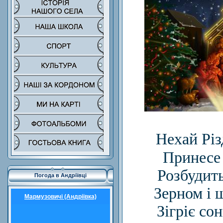
Нехай Різ
Принесе 
Розбудить
Погода в Андріївці
Зерном і щ
Мармузовичі (Андріївка)
Зігріє со