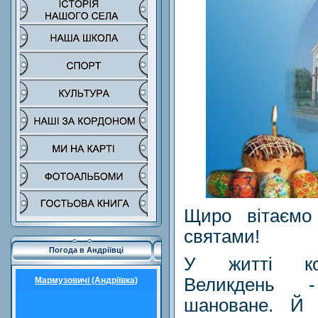
Щиро вітаємо 
святами!
Погода в Андріївці
У житті кож
Великдень 
Мармузовичі (Андріївка)
шановане. Й 