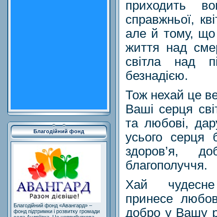
приходить в
справжньої, кві
але й тому, щ
життя над сме
світла над п
безнадією.
Тож нехай це в
Ваші серця сві
та любові, дар
Благодійний фонд
усього серця 
здоров’я, до
благополуччя.
Хай чудесне
принесе любов
Благодійний фонд «Авангард» –
добро у Вашу р
фонд підтримки і розвитку громади