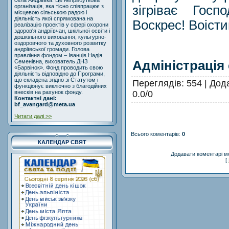
села Андріївка. Це неприбуткова
зігріває Госп
організація, яка тісно співпрацює з
місцевою сільською радою і
діяльність якої спрямована на
Воскрес! Воісти
реалізацію проектів у сфері охорони
здоров'я андріївчан, шкільної освіти і
дошкільного виховання, культурно-
оздоровчого та духовного розвитку
андріївської громади. Голова
правління фондом – Іванців Надія
Адміністрація
Семенівна, вихователь ДНЗ
«Барвінок». Фонд проводить свою
діяльність відповідно до Програми,
що складена згідно зі Статутом і
Переглядів
: 554 |
Дод
функціонує виключно з благодійних
0.0
/
0
внесків на рахунок фонду.
Контактні дані:
bf_avangard@meta.ua
Читати далі >>
Всього коментарів
:
0
КАЛЕНДАР СВЯТ
Додавати коментарі м
[