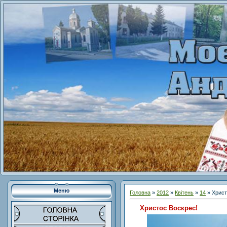
Меню
Головна
»
2012
»
Квітень
»
14
» Христ
Христос Воскрес!