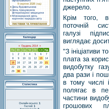
джерело.
Крім того, 
поточній сис
галузі підп
Календар
виглядає доси
«
Грудень 2014
»
"З ініціативи т
Пн
Вт
Ср
Чт
Пт
Сб
Нд
1
2
3
4
5
6
7
плата за кори
8
9
10
11
12
13
14
15
16
17
18
19
20
21
видобутку га
22
23
24
25
26
27
28
29
30
31
два рази і пош
в тому числі 
Статистика
полягає в пе
частини видобу
Онлайн всього:
1
грошових пл
Гостей:
1