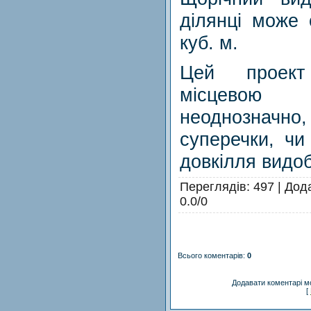
ділянці може 
куб. м.
Цей проект
місцев
неоднозначн
суперечки, чи
довкілля видоб
Переглядів
: 497 |
Дод
0.0
/
0
Всього коментарів
:
0
Додавати коментарі м
[