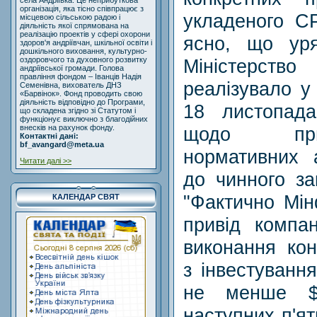
села Андріївка. Це неприбуткова
організація, яка тісно співпрацює з
укладеного СР
місцевою сільською радою і
діяльність якої спрямована на
реалізацію проектів у сфері охорони
ясно, що ур
здоров'я андріївчан, шкільної освіти і
дошкільного виховання, культурно-
Міністерст
оздоровчого та духовного розвитку
андріївської громади. Голова
правління фондом – Іванців Надія
реалізувало у
Семенівна, вихователь ДНЗ
«Барвінок». Фонд проводить свою
діяльність відповідно до Програми,
18 листопада
що складена згідно зі Статутом і
функціонує виключно з благодійних
щодо при
внесків на рахунок фонду.
Контактні дані:
bf_avangard@meta.ua
нормативних а
Читати далі >>
до чинного за
"Фактично Мі
КАЛЕНДАР СВЯТ
привід компан
виконання кон
з інвестуванн
не менше $
наступних п'ят