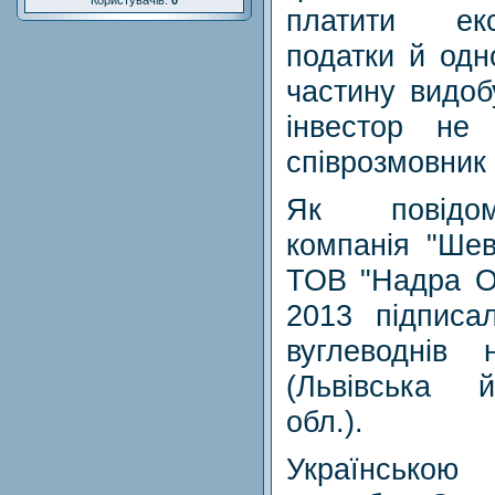
Користувачів:
0
платити екс
податки й одн
частину видоб
інвестор не
співрозмовник 
Як повідом
компанія "Шев
ТОВ "Надра О
2013 підписа
вуглеводнів
(Львівська й
обл.).
Українською