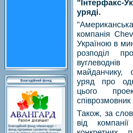
"Інтерфакс-
уряді.
"Американс
компанія Chev
Україною в ми
розподіл пр
вуглеводн
майданчику, 
уряд про одн
Благодійний фонд
цього прое
співрозмовник 
Також, за сло
від компанії
Благодійний фонд «Авангард» –
конкретних 
фонд підтримки і розвитку громади