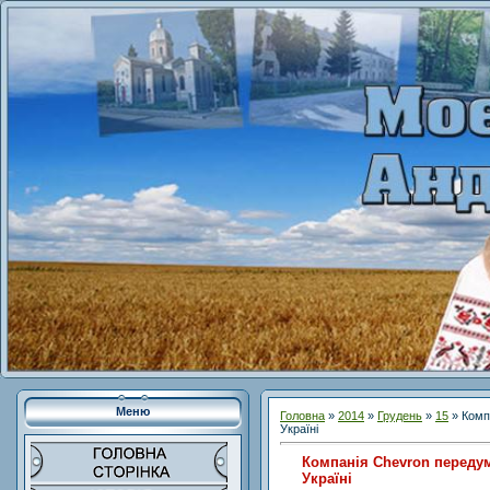
Меню
Головна
»
2014
»
Грудень
»
15
» Комп
Україні
Компанія Chevron передум
Україні