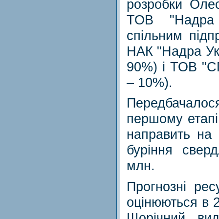
розробки Олес
ТОВ "Надра
спільним підп
НАК "Надра Ук
90%) і ТОВ "С
– 10%).
Передбачало
першому етапі
направить на 
буріння свер
млн.
Прогнозні рес
оцінюються в 2
Щорічний вид