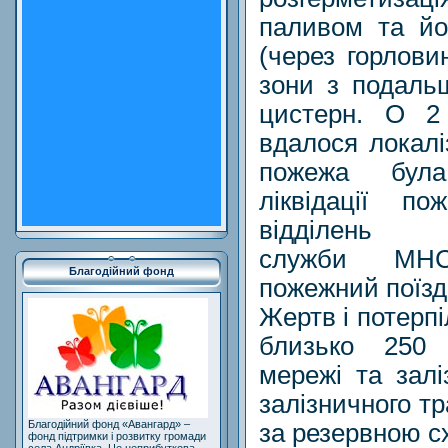
паливом та йо
(через горлови
зони з подаль
цистерн. О 2
вдалося локаліз
пожежа була
ліквідації п
відділень п
служби МНС
Благодійний фонд
пожежний поїзд
Жертв і потерп
близько 250 
мережі та залі
залізничного т
Благодійний фонд «Авангард» –
за резервною с
фонд підтримки і розвитку громади