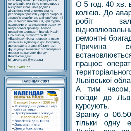
села Андріївка. Це неприбуткова
О 5 год. 40 хв.
організація, яка тісно співпрацює з
місцевою сільською радою і
колією. До ава
діяльність якої спрямована на
реалізацію проектів у сфері охорони
здоров'я андріївчан, шкільної освіти і
робіт зал
дошкільного виховання, культурно-
оздоровчого та духовного розвитку
відновлювальн
андріївської громади. Голова
правління фондом – Іванців Надія
Семенівна, вихователь ДНЗ
ремонтні бригади
«Барвінок». Фонд проводить свою
діяльність відповідно до Програми,
Причина с
що складена згідно зі Статутом і
функціонує виключно з благодійних
встановлюєть
внесків на рахунок фонду.
Контактні дані:
bf_avangard@meta.ua
працює операт
Читати далі >>
територіаль
Львівської обла
КАЛЕНДАР СВЯТ
А тим часом,
поїзди до Льв
курсують.
Зранку о 06.5
тільки одну е