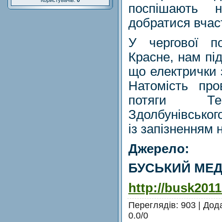
Користувачів:
0
поспішають н
добратися вчас
У чергової по
Красне, нам пі
що електрички 
Натомість про
потяги Тер
Здолбунівськог
із запізненням 
Джерело:
БУСЬКИЙ МЕД
http://busk201
Переглядів
: 903 |
Дод
0.0
/
0