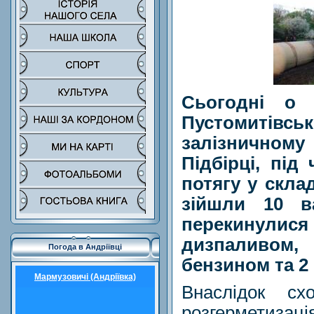
Сьогодні о
Пустомитів
залізничному 
Підбірці, під
потягу у склад
зійшли 10 в
перекинулис
дизпаливо
Погода в Андріївці
бензином та 2
Мармузовичі (Андріївка)
Внаслідок сх
розгерметизац