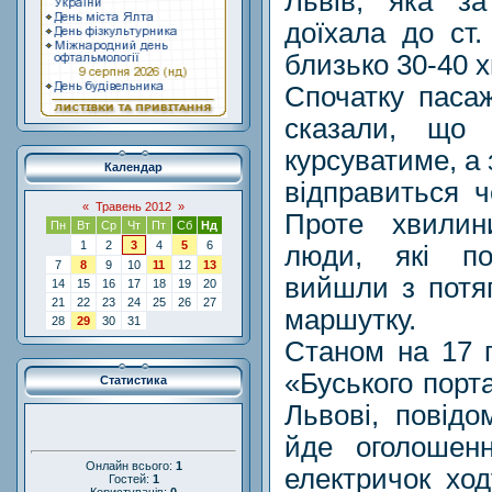
Львів, яка за
доїхала до ст
близько 30-40 х
Спочатку паса
сказали, що 
курсуватиме, а
Календар
відправиться ч
«
Травень 2012
»
Проте хвилин
Пн
Вт
Ср
Чт
Пт
Сб
Нд
1
2
3
4
5
6
люди, які по
7
8
9
10
11
12
13
вийшли з потя
14
15
16
17
18
19
20
21
22
23
24
25
26
27
маршутку.
28
29
30
31
Станом на 17 
«Буського порт
Статистика
Львові, повід
йде оголошенн
Онлайн всього:
1
електричок хо
Гостей:
1