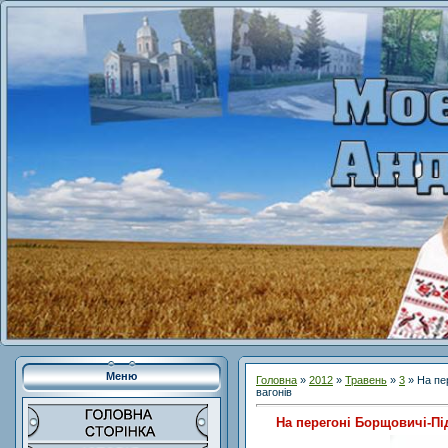
Меню
Головна
»
2012
»
Травень
»
3
» На пер
вагонів
На перегоні Борщовичі-Під