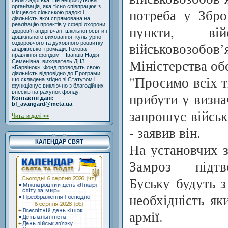
села Андріївка. Це неприбуткова
організація, яка тісно співпрацює з
потреба у Збро
місцевою сільською радою і
діяльність якої спрямована на
реалізацію проектів у сфері охорони
пункти, ві
здоров'я андріївчан, шкільної освіти і
дошкільного виховання, культурно-
військовозобов
оздоровчого та духовного розвитку
андріївської громади. Голова
правління фондом – Іванців Надія
Міністерства об
Семенівна, вихователь ДНЗ
«Барвінок». Фонд проводить свою
діяльність відповідно до Програми,
"Просимо всіх т
що складена згідно зі Статутом і
функціонує виключно з благодійних
внесків на рахунок фонду.
прибути у визна
Контактні дані:
bf_avangard@meta.ua
запрошує військ
Читати далі >>
- заявив він.
КАЛЕНДАР СВЯТ
На установчих 
Замроз під
Буську
будуть з
необхідність я
армії.