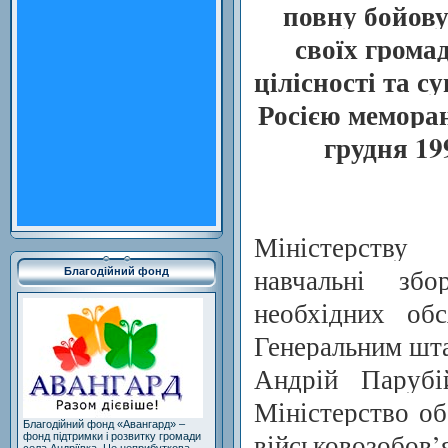
повну бойову
своїх грома
цілісності та с
Росією меморан
грудня 19
Міністерству
навчальні збо
Благодійний фонд
необхідних обс
Генеральним шт
Андрій Парубі
Міністерство об
Благодійний фонд «Авангард» –
військовозобов
фонд підтримки і розвитку громади