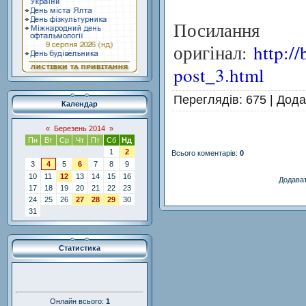
Пос
оригінал:
http:/
post_3.html
Переглядів
: 675 |
Дода
Календар
«
Березень 2014
»
Пн
Вт
Ср
Чт
Пт
Сб
Нд
1
2
Всього коментарів
:
0
3
4
5
6
7
8
9
10
11
12
13
14
15
16
Додават
17
18
19
20
21
22
23
24
25
26
27
28
29
30
31
Статистика
Онлайн всього:
1