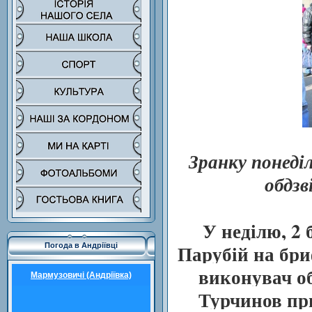
Зранку понеді
обдзв
У неділю, 2
Парубій на бри
Погода в Андріївці
виконувач об
Мармузовичі (Андріївка)
Турчинов пр