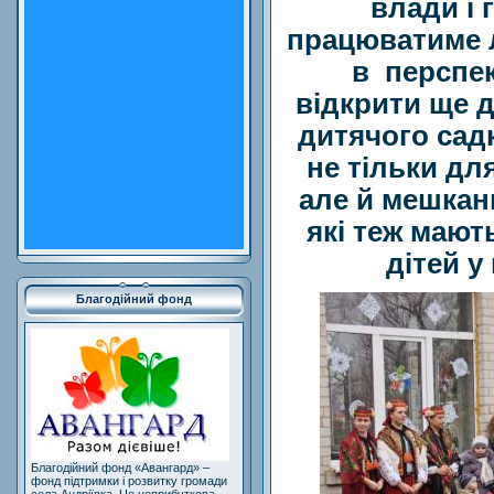
влади і 
працюватиме л
в
перспек
відкрити ще д
дитячого сад
не тільки дл
але й мешкан
які теж мают
дітей у
Благодійний фонд
Благодійний фонд «Авангард» –
фонд підтримки і розвитку громади