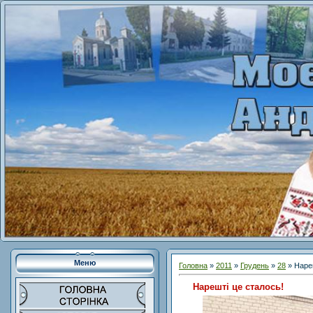
Меню
Головна
»
2011
»
Грудень
»
28
» Нареш
Нарешті це сталось!