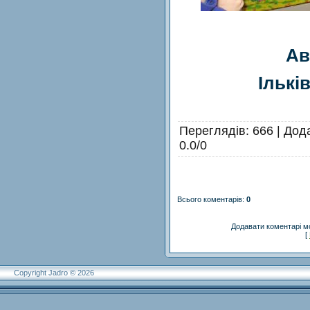
Ав
Ількі
Переглядів
: 666 |
Дод
0.0
/
0
Всього коментарів
:
0
Додавати коментарі м
[
Copyright Jadro © 2026