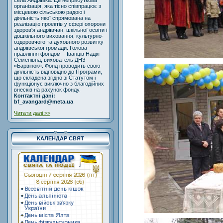
села Андріївка. Це неприбуткова
організація, яка тісно співпрацює з
місцевою сільською радою і
діяльність якої спрямована на
реалізацію проектів у сфері охорони
здоров'я андріївчан, шкільної освіти і
дошкільного виховання, культурно-
оздоровчого та духовного розвитку
андріївської громади. Голова
правління фондом – Іванців Надія
Семенівна, вихователь ДНЗ
«Барвінок». Фонд проводить свою
діяльність відповідно до Програми,
що складена згідно зі Статутом і
функціонує виключно з благодійних
внесків на рахунок фонду.
Контактні дані:
bf_avangard@meta.ua
Читати далі >>
КАЛЕНДАР СВЯТ