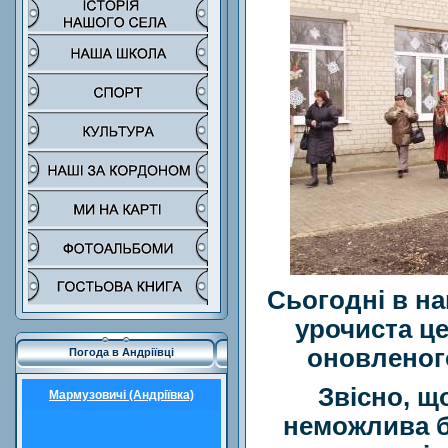
Сьогодні в на
урочиста це
оновленого
Погода в Андріївці
Звісно, щ
Мармузовичі (Андріївка)
неможлива б