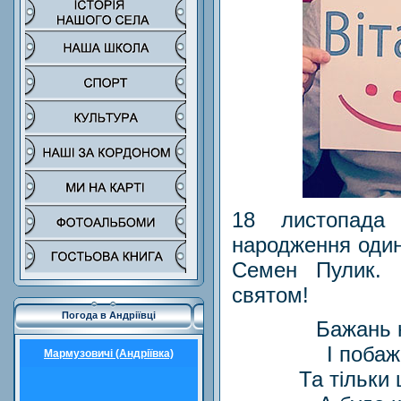
18 листопада 
народження один
Семен Пулик. 
святом!
Погода в Андріївці
Бажань н
І побаж
Мармузовичі (Андріївка)
Та тільки