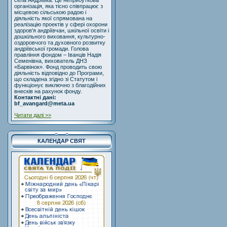
села Андріївка. Це неприбуткова
організація, яка тісно співпрацює з
місцевою сільською радою і
діяльність якої спрямована на
реалізацію проектів у сфері охорони
здоров'я андріївчан, шкільної освіти і
дошкільного виховання, культурно-
оздоровчого та духовного розвитку
андріївської громади. Голова
правління фондом – Іванців Надія
Семенівна, вихователь ДНЗ
«Барвінок». Фонд проводить свою
діяльність відповідно до Програми,
що складена згідно зі Статутом і
функціонує виключно з благодійних
внесків на рахунок фонду.
Контактні дані:
bf_avangard@meta.ua
Читати далі >>
КАЛЕНДАР СВЯТ