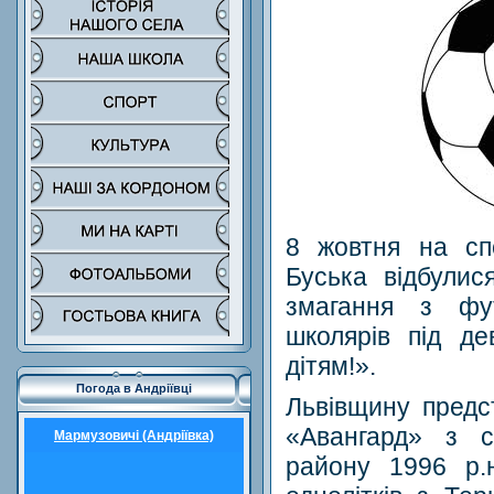
8 жовтня на сп
Буська відбулис
змагання з фу
школярів під де
дітям!».
Погода в Андріївці
Львівщину пред
«Авангард» з с
Мармузовичі (Андріївка)
району 1996 р.н