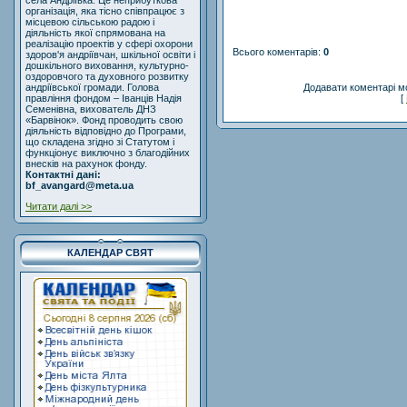
села Андріївка. Це неприбуткова
організація, яка тісно співпрацює з
місцевою сільською радою і
діяльність якої спрямована на
реалізацію проектів у сфері охорони
Всього коментарів
:
0
здоров'я андріївчан, шкільної освіти і
дошкільного виховання, культурно-
оздоровчого та духовного розвитку
Додавати коментарі м
андріївської громади. Голова
[
правління фондом – Іванців Надія
Семенівна, вихователь ДНЗ
«Барвінок». Фонд проводить свою
діяльність відповідно до Програми,
що складена згідно зі Статутом і
функціонує виключно з благодійних
внесків на рахунок фонду.
Контактні дані:
bf_avangard@meta.ua
Читати далі >>
КАЛЕНДАР СВЯТ