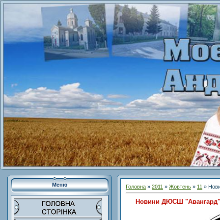
Меню
Головна
»
2011
»
Жовтень
»
11
» Нов
Новини ДЮСШ "Авангард