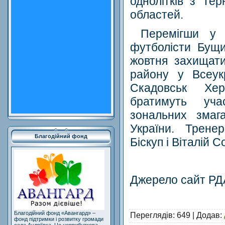
однолітків з Тер
областей.
Перемігши у з
футболісти Бущи
жовтня захищати
району у Всеук
Скадовськ Хер
братимуть уча
зональних змаг
України.
Трене
Благодійний фонд
Біскуп і Віталій С
Джерело
сайт РД
Благодійний фонд «Авангард» –
Переглядів
: 649 |
Додав
:
фонд підтримки і розвитку громади