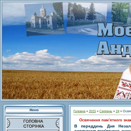
Меню
Головна
»
2015
»
Серпень
»
24
» Освяч
Освячення пам'ятного зна
В переддень Дня Незале
освячення пам'ятного знак