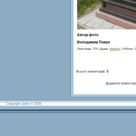
Автор фото
Володимир Павук
Переглядів
: 576 |
Додав
:
Andzhey
|
Рейтинг
:
Всього коментарів
:
0
Додавати коментарі
Copyright Jadro © 2026