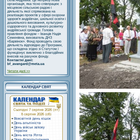
села Андріївка. Це неприбуткова
організація, яка тісно співпрацює з
місцевою сільською радою і
діяльність якої спрямована на
реалізацію проектів у сфері охорони
здоров'я андріївчан, шкільної освіти і
дошкільного виховання, культурно-
оздоровчого та духовного розвитку
андріївської громади. Голова
правління фондом – Іванців Надія
Семенівна, вихователь ДНЗ
«Барвінок». Фонд проводить свою
діяльність відповідно до Програми,
що складена згідно зі Статутом і
функціонує виключно з благодійних
внесків на рахунок фонду.
Контактні дані:
bf_avangard@meta.ua
Читати далі >>
КАЛЕНДАР СВЯТ