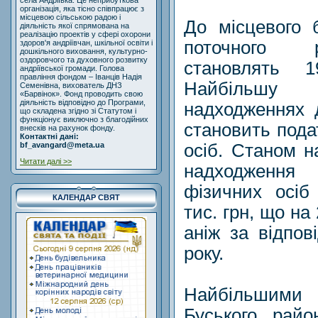
села Андріївка. Це неприбуткова
організація, яка тісно співпрацює з
місцевою сільською радою і
До місцевого 
діяльність якої спрямована на
реалізацію проектів у сфері охорони
поточного 
здоров'я андріївчан, шкільної освіти і
дошкільного виховання, культурно-
оздоровчого та духовного розвитку
становлять 
андріївської громади. Голова
правління фондом – Іванців Надія
Найбільшу
Семенівна, вихователь ДНЗ
«Барвінок». Фонд проводить свою
діяльність відповідно до Програми,
надходженнях 
що складена згідно зі Статутом і
функціонує виключно з благодійних
становить пода
внесків на рахунок фонду.
Контактні дані:
осіб. Станом н
bf_avangard@meta.ua
Читати далі >>
надходження
фізичних осіб
КАЛЕНДАР СВЯТ
тис. грн, що на
аніж за відпов
року.
Найбільшими 
Буського райо