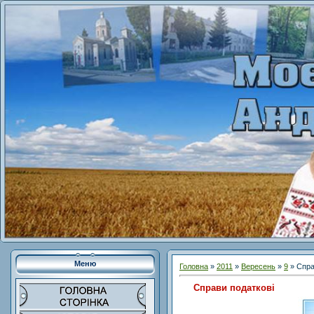
Меню
Головна
»
2011
»
Вересень
»
9
» Спра
Справи податкові