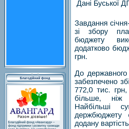
Дані Буської ДП
Завдання січня
зі збору пла
бюджету вик
додатково бюдж
грн.
До державного
Благодійний фонд
забезпечено збі
772,0 тис. грн
більше, ніж
Найбільші с
держбюджету 
додану вартість
Благодійний фонд «Авангард» –
фонд підтримки і розвитку громади