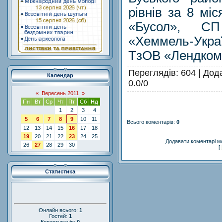
рівнів за 8 мі
«Бусол», С
«Хеммель-Укра
ТзОВ «Лендком
Переглядів
: 604 |
Дод
Календар
0.0
/
0
«
Вересень 2011
»
Пн
Вт
Ср
Чт
Пт
Сб
Нд
1
2
3
4
5
6
7
8
9
10
11
Всього коментарів
:
0
12
13
14
15
16
17
18
19
20
21
22
23
24
25
Додавати коментарі м
26
27
28
29
30
[
Статистика
Онлайн всього:
1
Гостей:
1