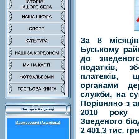
За 8 місяці
Буському райо
до зведеног
податків, зб
платежів, 
органами де
служби, на су
Порівняно з а
Погода в Андріївці
2010 року 
Зведеного б
Мармузовичі (Андріївка)
2 401,3 тис. грн