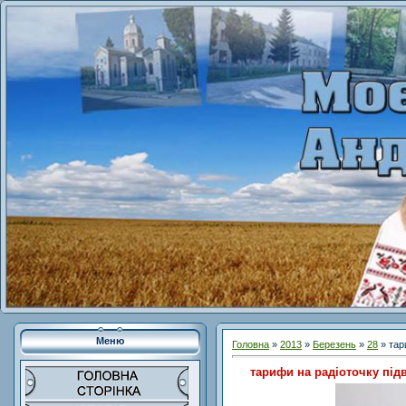
Меню
Головна
»
2013
»
Березень
»
28
» тар
тарифи на радіоточку під