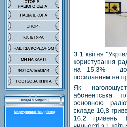
З 1 квітня "Укрт
користування ра
на 15,3% - до
посиланням на пр
Як наголошуєт
абонентська п
Погода в Андріївці
основною раді
складе 10,8 грив
Мармузовичі (Андріївка)
16,2 гривень.
чинності з 1 квітн