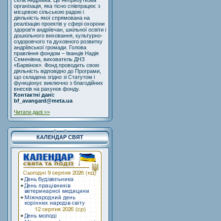
села Андріївка. Це неприбуткова
організація, яка тісно співпрацює з
місцевою сільською радою і
діяльність якої спрямована на
реалізацію проектів у сфері охорони
здоров'я андріївчан, шкільної освіти і
дошкільного виховання, культурно-
оздоровчого та духовного розвитку
андріївської громади. Голова
правління фондом – Іванців Надія
Семенівна, вихователь ДНЗ
«Барвінок». Фонд проводить свою
діяльність відповідно до Програми,
що складена згідно зі Статутом і
функціонує виключно з благодійних
внесків на рахунок фонду.
Контактні дані:
bf_avangard@meta.ua
Читати далі >>
КАЛЕНДАР СВЯТ