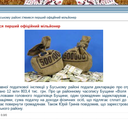
ському районі з’явився перший офіційний мільйонер
вся перший офіційний мільйонер
вної податкової інспекції у Буському районі подали декларацію про от
ано 12 млн 803,4 тис. грн. Про це районному часопису Бущини «Воля
 словами головного податківця Бущини, один громадянин задекларував
раціями, сума податку на доходи фізичних осіб, що підлягає сплаті до
 має повернути громадянам. Також Юрій Гринів повідомив, що зареєстров
ького району.
:
0.0
/
0