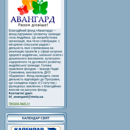
Благодійний фонд «Авангард» –
фонд підтримки і розвитку громади
села Андріївка. Це неприбуткова
організація, яка тісно співпрацює з
місцевою сільською радою і
діяльність якої спрямована на
реалізацію проектів у сфері охорони
здоров'я андріївчан, шкільної освіти і
дошкільного виховання, культурно-
оздоровчого та духовного розвитку
андріївської громади. Голова
правління фондом – Іванців Надія
Семенівна, вихователь ДНЗ
«Барвінок». Фонд проводить свою
діяльність відповідно до Програми,
що складена згідно зі Статутом і
функціонує виключно з благодійних
внесків на рахунок фонду.
Контактні дані:
bf_avangard@meta.ua
Читати далі >>
КАЛЕНДАР СВЯТ