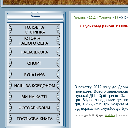
Меню
Головна
»
2012
»
Травень
»
29
» У Бу
У Буському районі з’яви
З початку 2012 року до Держа
громадян. Всього задекларов
Буської ДПІ Юрій Гринів. За
грн. Згідно з поданими декла
грн, а 266,6 тис. грн бюджет
від державних службовців Бус
Переглядів
: 553 |
Додав
:
Andzhey
|
Рейтинг