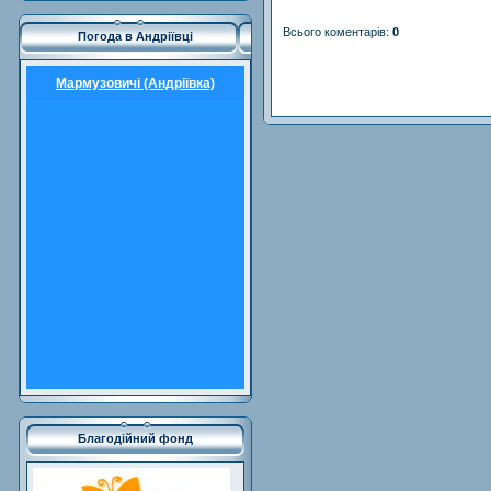
Всього коментарів
:
0
Погода в Андріївці
Мармузовичі (Андріївка)
Благодійний фонд