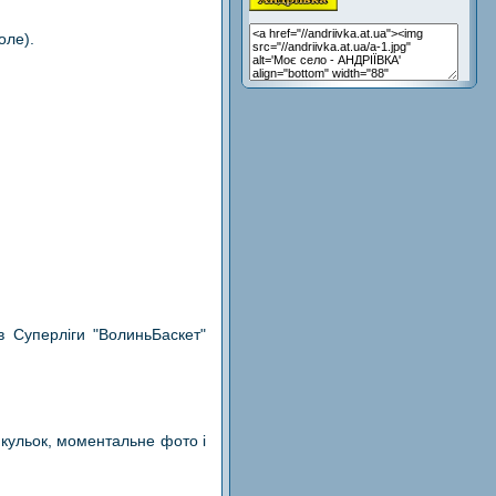
оле).
ів Суперліги "ВолиньБаскет"
 кульок, моментальне фото і