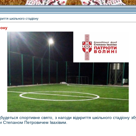
риття шкільного стадіону
іону
відбудеться спортивне свято, з нагоди відкриття шкільного стадіону
и Степаном Петровичем Івахівим.