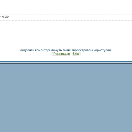
г
:
0.0
/
0
Додавати коментарі можуть лише зареєстровані користувачі.
[
Реєстрація
|
Вхід
]