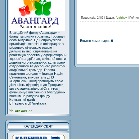
Переглядів
: 2482 |
Додав
:
Andzhey
|
Рейтин
Благодійний фонд «Авангард» –
фонд підтримки і розвитку громади
села Андріївка. Це неприбуткова
Всього коментарів
:
0
організація, яка тісно співпрацює з
місцевою сільською радою і
діяльність якої спрямована на
реалізацію проектів у сфері охорони
здоров'я андріївчан, шкільної освіти і
дошкільного виховання, культурно-
оздоровчого та духовного розвитку
андріївської громади. Голова
правління фондом – Іванців Надія
Семенівна, вихователь ДНЗ
«Барвінок». Фонд проводить свою
діяльність відповідно до Програми,
що складена згідно зі Статутом і
функціонує виключно з благодійних
внесків на рахунок фонду.
Контактні дані:
bf_avangard@meta.ua
Читати далі >>
КАЛЕНДАР СВЯТ