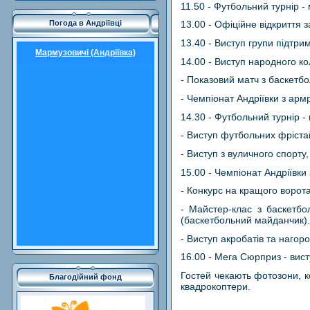
11.50 - Футбольний турнір 
Погода в Андріївці
13.00 - Офіційне відкриття 
13.40 - Виступ групи підтр
Мармузовичі (Андріївка)
14.00 - Виступ народного ко
- Показовий матч з баскетбо
- Чемпіонат Андріївки з ар
14.30 - Футбольний турнір 
- Виступ футбольних фріста
- Виступ з вуличного спорту
15.00 - Чемпіонат Андріївки
- Конкурс на кращого ворота
- Майстер-клас з баскетбол
(баскетбольний майданчик).
- Виступ акробатів та наго
16.00 - Мега Сюрприз - вист
Гостей чекають фотозони, к
Благодійний фонд
квадрокоптери.