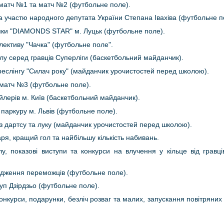
- матч №1 та матч №2 (футбольне поле).
за участю народного депутата України Степана Івахіва (футбольне п
имки "DIAMONDS STAR" м. Луцьк (футбольне поле).
лективу "Чачка" (футбольне поле".
лу серед гравців Суперліги (баскетбольний майданчик).
мреслінгу "Силач року" (майданчик урочистостей перед школою).
- матч №3 (футбольне поле).
йлерів м. Київ (баскетбольний майданчик).
, паркуру м. Львів (футбольне поле).
 з дартсу та луку (майданчик урочистостей перед школою).
ря, кращий гол та найбільшу кількість набивань.
у, показові виступи та конкурси на влучення у кільце від гравц
родження переможців (футбольне поле).
уп Дзірдзьо (футбольне поле).
онкурси, подарунки, безліч розваг та малих, запускання повітряних