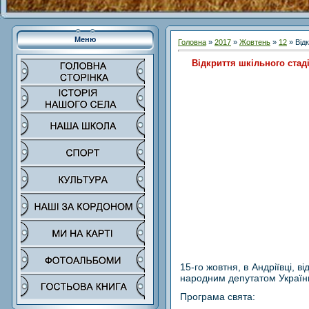
Меню
Головна
»
2017
»
Жовтень
»
12
» Відк
Відкриття шкільного стад
15-го жовтня, в Андріївці, 
народним депутатом Україн
Програма свята: