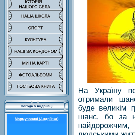
На Україну по
отримали шан
буде великім 
Погода в Андріївці
шанс, бо за н
Мармузовичі (Андріївка)
найдорожчим
людськими жит