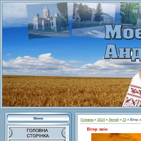
Меню
Головна
»
2014
»
Лютий
»
23
» Вітер з
Вітер змін