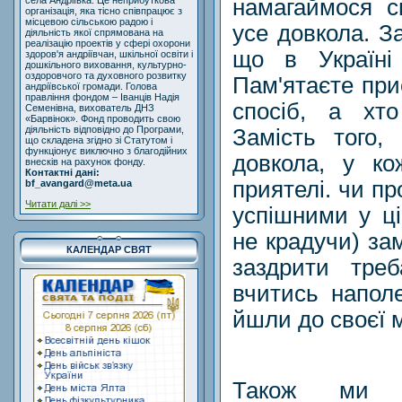
намагаймося с
села Андріївка. Це неприбуткова
організація, яка тісно співпрацює з
місцевою сільською радою і
усе довкола. За
діяльність якої спрямована на
реалізацію проектів у сфері охорони
що в Україні 
здоров'я андріївчан, шкільної освіти і
дошкільного виховання, культурно-
оздоровчого та духовного розвитку
Пам'ятаєте при
андріївської громади. Голова
правління фондом – Іванців Надія
спосіб, а хт
Семенівна, вихователь ДНЗ
«Барвінок». Фонд проводить свою
діяльність відповідно до Програми,
Замість того,
що складена згідно зі Статутом і
функціонує виключно з благодійних
довкола, у ко
внесків на рахунок фонду.
Контактні дані:
приятелі. чи пр
bf_avangard@meta.ua
Читати далі >>
успішними у цій
не крадучи) зам
КАЛЕНДАР СВЯТ
заздрити тре
вчитись напол
йшли до своєї 
Також ми м