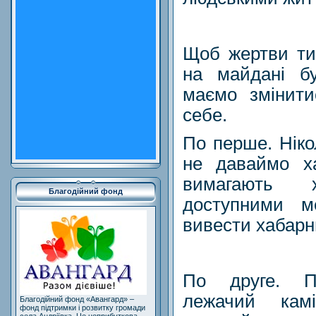
Щоб жертви ти
на майдані б
маємо змінити
себе.
По перше. Ніко
не даваймо ха
вимагають 
Благодійний фонд
доступними м
вивести хабарн
По друге. П
лежачий кам
Благодійний фонд «Авангард» –
фонд підтримки і розвитку громади