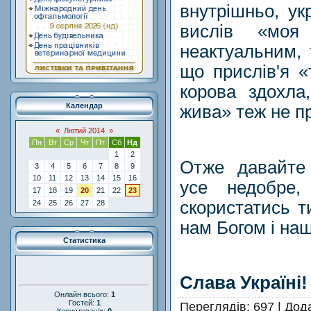
внутрішньо, ук
вислів «мо
неактуальним,
що прислів'я «
корова здохла
Календар
жива» теж не пр
«
Лютий 2014
»
Пн
Вт
Ср
Чт
Пт
Сб
Нд
1
2
Отже давайте 
3
4
5
6
7
8
9
10
11
12
13
14
15
16
усе недобре
17
18
19
20
21
22
23
скористатись 
24
25
26
27
28
нам Богом і на
Статистика
Слава Україні!
Онлайн всього:
1
Гостей:
1
Переглядів
: 697 |
Дод