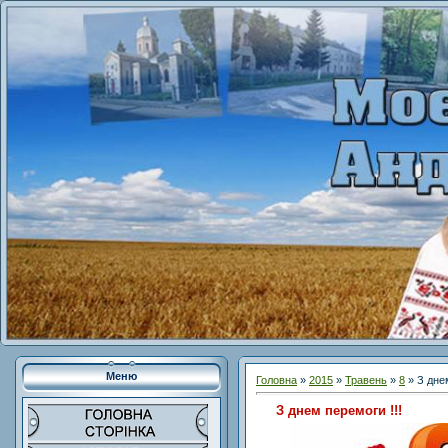
Меню
Головна
»
2015
»
Травень
»
8
» З днем
З днем перемоги !!!