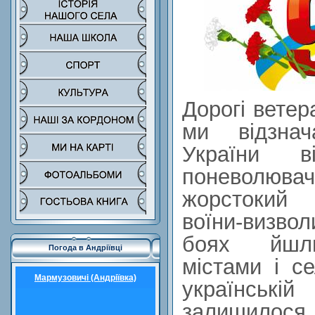
Дорогі ветер
ми відзнач
України в
поневолюв
жорстокий 
воїни-визв
боях йшли
Погода в Андріївці
містами і с
Мармузовичі (Андріївка)
українсь
залишилося 