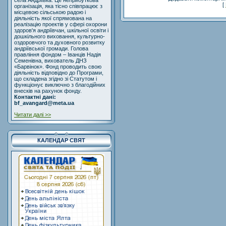
села Андріївка. Це неприбуткова
[
організація, яка тісно співпрацює з
місцевою сільською радою і
діяльність якої спрямована на
реалізацію проектів у сфері охорони
здоров'я андріївчан, шкільної освіти і
дошкільного виховання, культурно-
оздоровчого та духовного розвитку
андріївської громади. Голова
правління фондом – Іванців Надія
Семенівна, вихователь ДНЗ
«Барвінок». Фонд проводить свою
діяльність відповідно до Програми,
що складена згідно зі Статутом і
функціонує виключно з благодійних
внесків на рахунок фонду.
Контактні дані:
bf_avangard@meta.ua
Читати далі >>
КАЛЕНДАР СВЯТ