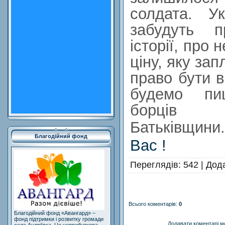
солдата. Ук
забудуть 
історії, про
ціну, яку за
право бути 
будемо пи
борців
Батьківщини
Благодійний фонд
Вас !
Переглядів
: 542 |
Дод
Всього коментарів
:
0
Благодійний фонд «Авангард» –
фонд підтримки і розвитку громади
Додавати коментарі м