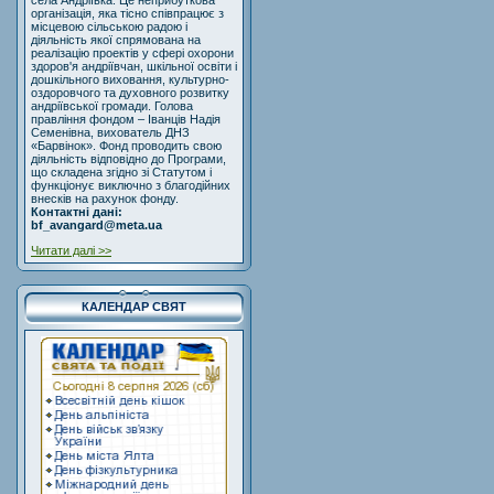
села Андріївка. Це неприбуткова
організація, яка тісно співпрацює з
місцевою сільською радою і
діяльність якої спрямована на
реалізацію проектів у сфері охорони
здоров'я андріївчан, шкільної освіти і
дошкільного виховання, культурно-
оздоровчого та духовного розвитку
андріївської громади. Голова
правління фондом – Іванців Надія
Семенівна, вихователь ДНЗ
«Барвінок». Фонд проводить свою
діяльність відповідно до Програми,
що складена згідно зі Статутом і
функціонує виключно з благодійних
внесків на рахунок фонду.
Контактні дані:
bf_avangard@meta.ua
Читати далі >>
КАЛЕНДАР СВЯТ