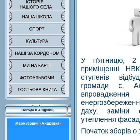
У п'ятницю, 2
приміщенні НВ
ступенів відбу
громади с. Ан
впровадженн
енергозбереже
даху, заміни 
Погода в Андріївці
утеплення фасад
Мармузовичі (Андріївка)
Початок зборів о 