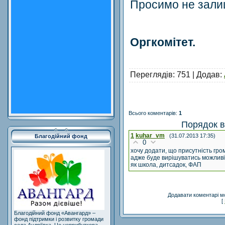
Просимо не зали
Оргкомітет.
Переглядів
: 751 |
Додав
:
Всього коментарів
:
1
Порядок в
1
kuhar_vm
(31.07.2013 17:35)
Благодійний фонд
0
хочу додати, що присутність гр
адже буде вирішуватись можливіс
як школа, дитсадок, ФАП
Додавати коментарі м
[
Благодійний фонд «Авангард» –
фонд підтримки і розвитку громади