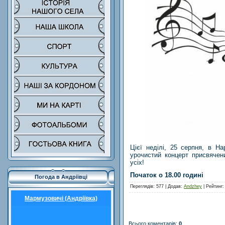
Цієї неділі, 25 серпня, в Н
урочистий концерт присвячен
усіх!
Початок о 18.00 годині
Погода в Андріївці
Переглядів
: 577 |
Додав
:
Andzhey
|
Рейтинг
Мармузовичі (Андріївка)
Всього коментарів
:
0