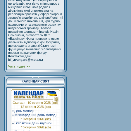
села Андріївка. Це неприбуткова
організація, яка тісно співпрацює з
місцевою сільською радою і
діяльність якої спрямована на
реалізацію проектів у сфері охорони
здоров'я андріївчан, шкільної освіти і
дошкільного виховання, культурно-
оздоровчого та духовного розвитку
андріївської громади. Голова
правління фондом – Іванців Надія
Семенівна, вихователь ДНЗ
«Барвінок». Фонд проводить свою
діяльність відповідно до Програми,
що складена згідно зі Статутом і
функціонує виключно з благодійних
внесків на рахунок фонду.
Контактні дані:
bf_avangard@meta.ua
Читати далі >>
КАЛЕНДАР СВЯТ