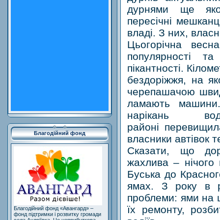
дурнями ще як
пересічні мешканц
владі. З них, влас
Цьогорічна весн
популярності та
пікантності. Кілом
бездоріжжя, на як
черепашачою швид
ламають машини.
нарікань в
районі перевищила
Благодійний фонд
власники автівок т
Сказати, що до
жахлива – нічого 
Буська до Красног
ямах. З року в 
проблеми: ями на 
їх ремонту, розби
Благодійний фонд «Авангард» –
фонд підтримки і розвитку громади