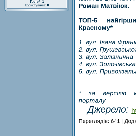
Гостей:
1
Роман Матвіюк.
Користувачів:
0
ТОП-5 найгірш
Красному*
1. вул. Івана Фран
2. вул. Грушевсько
3. вул. Залізнична
4. вул. Золочівська
5. вул. Привокзаль
* за версією к
порталу
Джерело:
h
Переглядів
: 641 |
Дод