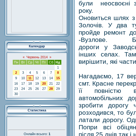
були неосвоєні 
року.
Оновиться шлях з К
Золочів. У два т
пройде ремонт до
-Вузлове. Б
дороги у Заводс
Календар
інших селах. Та
«
Червень 2014
»
вирішити, які част
Пн
Вт
Ср
Чт
Пт
Сб
Нд
1
2
3
4
5
6
7
8
Нагадаємо, 17 ве
9
10
11
12
13
14
15
смт. Красне перек
16
17
18
19
20
21
22
23
24
25
26
27
28
29
її повністю в
30
автомобільних до
зробити дорогу 
Статистика
розходився, то бул
латали дорогу. Од
Попри всі обіця
після 25 днів так 
Онлайн всього:
1