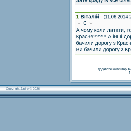
Зате крадуть все біль
1
Віталій
(11.06.2014 
0
А чому коли латати, т
Красне???!!! А інші д
бачили дорогу з Красн
Ви бачили дорогу з Кр
Додавати коментарі м
[
Copyright Jadro © 2026