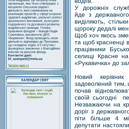
водіїв.
села Андріївка. Це неприбуткова
організація, яка тісно співпрацює з
У дорожніх служ
місцевою сільською радою і
діяльність якої спрямована на
йде з державного
реалізацію проектів у сфері охорони
здоров'я андріївчан, шкільної освіти і
виділяють, стільк
дошкільного виховання, культурно-
оздоровчого та духовного розвитку
щороку дедалі ме
андріївської громади. Голова
правління фондом – Іванців Надія
Щоб хоч якось зме
Семенівна, вихователь ДНЗ
«Барвінок». Фонд проводить свою
та щоб красненці 
діяльність відповідно до Програми,
що складена згідно зі Статутом і
працівники Буськ
функціонує виключно з благодійних
внесків на рахунок фонду.
селищі Красне на 
Контактні дані:
bf_avangard@meta.ua
«Рукавичка» до за
Читати далі >>
Новий керівни
КАЛЕНДАР СВЯТ
задоволений тим, 
почав відновлюва
своїй сьогодні п
Незважаючи на кр
доріг з державног
піти більше 4 мі
депутати настояли