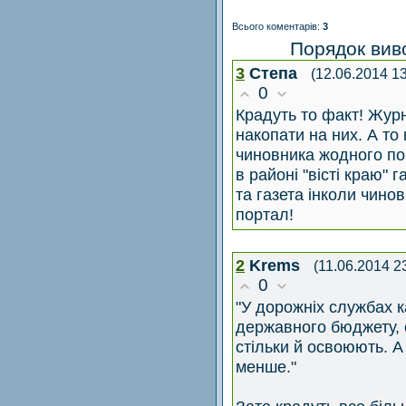
Всього коментарів
:
3
Порядок вив
3
Степа
(12.06.2014 13
0
Крадуть то факт! Жур
накопати на них. А то
чиновника жодного по
в районі "вісті краю" г
та газета інколи чинов
портал!
2
Krems
(11.06.2014 2
0
"У дорожніх службах к
державного бюджету, 
стільки й освоюють. 
менше."