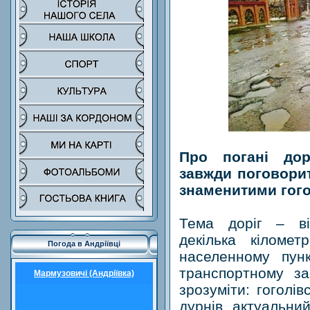
Про погані до
завжди поговорит
знаменитими гог
Тема доріг – ві
декілька кіломе
Погода в Андріївці
населенному пун
транспортному за
Мармузовичі (Андріївка)
зрозуміти: гоголів
дурнів актуальн