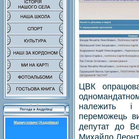
ЦВК опрацюва
одномандатном
належить і
Погода в Андріївці
переможець ви
Мармузовичі (Андріївка)
депутат до В
Михайло Леонт