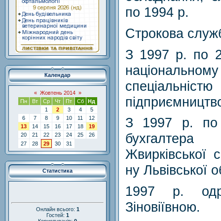
по 1994 р.
Строкова служб
З 1997 р. по 
національному 
Календар
спеціальні
«
Жовтень 2014
»
підприємництв
Пн
Вт
Ср
Чт
Пт
Сб
Нд
1
2
3
4
5
З 1997 р. по
6
7
8
9
10
11
12
13
14
15
16
17
18
19
бухгалтера ц
20
21
22
23
24
25
26
27
28
29
30
31
Жвирківської 
ну Львівської о
Статистика
1997 р. од
Зіновіївною.
Онлайн всього:
1
Гостей:
1