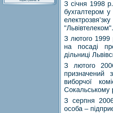
Користувачів:
0
З січня 1998 р
бухгалтером у
електрозвя
"Львівтелеком"
З лютого 1999 
на посаді пр
дільниці Львівс
З лютого 200
призначений з
виборчої к
Сокальському 
З серпня 2006
особа – підпри