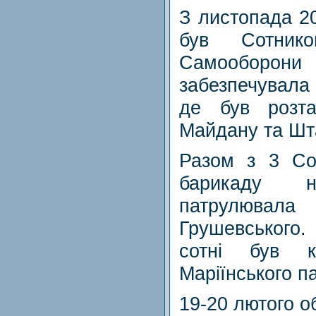
З листопада 20
був Сотник
Самооборо
забезпечувала
де був розт
Майдану та Шт
Разом з 3 Со
барикаду н
патрулюва
Грушевського.
сотні був 
Маріїнського па
19-20 лютого 