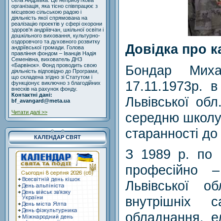
села Андріївка. Це неприбуткова
організація, яка тісно співпрацює з
місцевою сільською радою і
діяльність якої спрямована на
реалізацію проектів у сфері охорони
здоров'я андріївчан, шкільної освіти і
дошкільного виховання, культурно-
оздоровчого та духовного розвитку
Довідка про к
андріївської громади. Голова
правління фондом – Іванців Надія
Семенівна, вихователь ДНЗ
«Барвінок». Фонд проводить свою
Бондар Миха
діяльність відповідно до Програми,
що складена згідно зі Статутом і
17.11.1973р. в
функціонує виключно з благодійних
внесків на рахунок фонду.
Контактні дані:
Львівської обл
bf_avangard@meta.ua
Читати далі >>
середню школу 
старанності до
КАЛЕНДАР СВЯТ
З 1989 р. по 
професійно 
Львівської о
внутрішніх с
обладнання, е