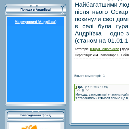
Найбагатшими людь
Погода в Андріївці
після нього Оска
покинули свої домі
Мармузовичі (Андріївка)
в селі була гур
Андріївка – одне 
(станом на 01.01.1
Категорія
:
Історія нашого села
|
Дода
Переглядів
:
764
|
Коментарі
:
1
|
Рейт
Всього коментарів
:
1
1
Іра
(17.01.2012 13:19)
0
Молодці, засновники і учасники сай
з старожилами.Вчімося поки є ще в к
Благодійний фонд