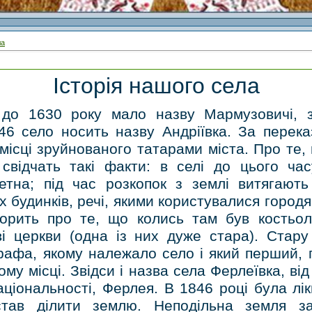
ла
Історія нашого села
 до 1630 року мало назву Мармузовичі, 
46 село носить назву Андріївка. За перек
місці зруйнованого татарами міста. Про те,
 свідчать такі факти: в селі до цього ча
етна; під час розкопок з землі витягають 
 будинків, речі, якими користувалися городя
ворить про те, що колись там був костьол
ві церкви (одна із них дуже стара). Стару
рафа, якому належало село і який перший, 
му місці. Звідси і назва села Ферлеївка, ві
аціональності, Ферлея. В 1846 році була лі
став ділити землю. Неподільна земля за