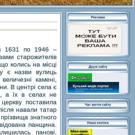
Реклама
з 1631 по 1946 –
азами старожителів
 що колись на місці
Друзі сайту
су є назви вулиць
величезні камені,
ни. В центрі села є
, а їх в селах не
 церкву поставила
Час життя сайту
після навали татар
д прізвища знатного
Наша кнопка
квідована панщина.
лишилась панові.