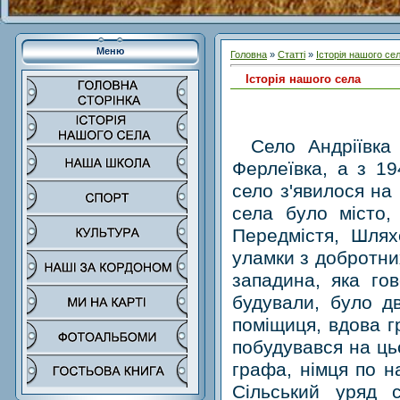
Меню
Головна
»
Статті
»
Історія нашого се
Історія нашого села
Село Андріївка
Ферлеївка, а з 19
село з'явилося на 
села було місто,
Передмістя, Шлях
уламки з добротних
западина, яка го
будували, було д
поміщиця, вдова г
побудувався на цьо
графа, німця по н
Сільський уряд 