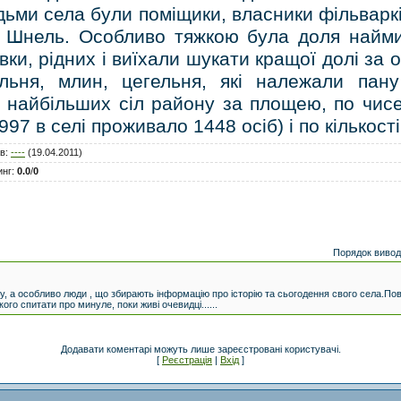
ми села були поміщики, власники фільваркі
р Шнель. Особливо тяжкою була доля найми
вки, рідних і виїхали шукати кращої долі за 
альня, млин, цегельня, які належали пан
з найбільших сіл району за площею, по чис
997 в селі проживало 1448 осіб) і по кількост
в
:
----
(19.04.2011)
инг
:
0.0
/
0
Порядок вивод
ту, а особливо люди , що збирають інформацію про історію та сьогодення свого села.Пов
ого спитати про минуле, поки живі очевидці......
Додавати коментарі можуть лише зареєстровані користувачі.
[
Реєстрація
|
Вхід
]