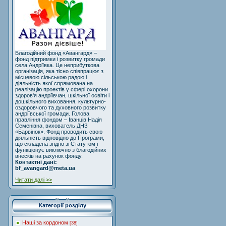
Благодійний фонд «Авангард» –
фонд підтримки і розвитку громади
села Андріївка. Це неприбуткова
організація, яка тісно співпрацює з
місцевою сільською радою і
діяльність якої спрямована на
реалізацію проектів у сфері охорони
здоров'я андріївчан, шкільної освіти і
дошкільного виховання, культурно-
оздоровчого та духовного розвитку
андріївської громади. Голова
правління фондом – Іванців Надія
Семенівна, вихователь ДНЗ
«Барвінок». Фонд проводить свою
діяльність відповідно до Програми,
що складена згідно зі Статутом і
функціонує виключно з благодійних
внесків на рахунок фонду.
Контактні дані:
bf_avangard@meta.ua
Читати далі >>
Категорії розділу
Наші за кордоном
[38]