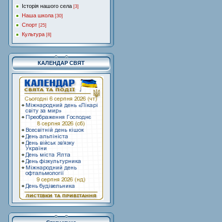
Історія нашого села
[3]
Наша школа
[30]
Спорт
[25]
Культура
[8]
КАЛЕНДАР СВЯТ