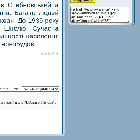
в, Стебновський, а
тів. Багато людей
океан. До 1939 року
у Шнелю. Сучасна
ельності населення
і новобудов
у коментарів:
ага вам і шана.Побільше б інтерв'ю