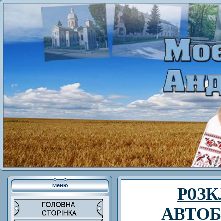
Меню
Р0ЗК
АВТОБ