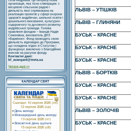
села Андріївка. Це неприбуткова
організація, яка тісно співпрацює з
місцевою сільською радою і
ЛЬВІВ – УТІШКІВ
діяльність якої спрямована на
реалізацію проектів у сфері охорони
здоров'я андріївчан, шкільної освіти і
дошкільного виховання, культурно-
ЛЬВІВ – ГЛИНЯНИ
оздоровчого та духовного розвитку
андріївської громади. Голова
правління фондом – Іванців Надія
БУСЬК – КРАСНЕ
Семенівна, вихователь ДНЗ
«Барвінок». Фонд проводить свою
діяльність відповідно до Програми,
що складена згідно зі Статутом і
БУСЬК – КРАСНЕ
функціонує виключно з благодійних
внесків на рахунок фонду.
Контактні дані:
БУСЬК – КРАСНЕ
bf_avangard@meta.ua
Читати далі >>
ЛЬВІВ – БОРТКІВ
КАЛЕНДАР СВЯТ
БУСЬК – КРАСНЕ
БУСЬК – КРАСНЕ
ЛЬВІВ – ЗОЛОЧІВ
БУСЬК – КРАСНЕ