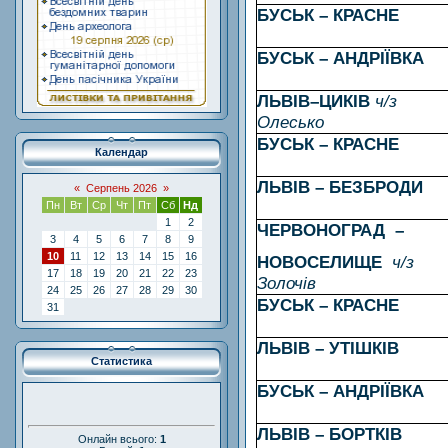
БУСЬК – КРАСНЕ
БУСЬК – АНДРІЇВКА
ЛЬВІВ–ЦИКІВ
ч/з
Олесько
БУСЬК – КРАСНЕ
Календар
ЛЬВІВ – БЕЗБРОДИ
«
Серпень 2026
»
Пн
Вт
Ср
Чт
Пт
Сб
Нд
1
2
ЧЕРВОНОГРАД –
3
4
5
6
7
8
9
10
11
12
13
14
15
16
НОВОСЕЛИЩЕ
ч/з
17
18
19
20
21
22
23
Золочів
24
25
26
27
28
29
30
БУСЬК – КРАСНЕ
31
ЛЬВІВ – УТІШКІВ
Статистика
БУСЬК – АНДРІЇВКА
ЛЬВІВ – БОРТКІВ
Онлайн всього:
1