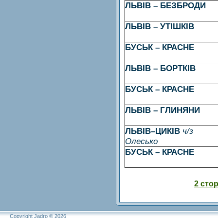
ЛЬВІВ – БЕЗБРОДИ
ЛЬВІВ – УТІШКІВ
БУСЬК – КРАСНЕ
ЛЬВІВ – БОРТКІВ
БУСЬК – КРАСНЕ
ЛЬВІВ – ГЛИНЯНИ
ЛЬВІВ–ЦИКІВ
ч/з
Олесько
БУСЬК – КРАСНЕ
2 стор
Copyright Jadro © 2026