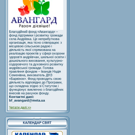
Благодійний фонд «Авангард» –
фонд підтримки і розвитку громади
села Андріївка. Це неприбуткова
організація, яка тісно співпрацює з
місцевою сільською радою і
діяльність якої спрямована на
реалізацію проектів у сфері охорони
здоров'я андріївчан, шкільної освіти і
дошкільного виховання, культурно-
оздоровчого та духовного розвитку
андріївської громади. Голова
правління фондом – Іванців Надія
Семенівна, вихователь ДНЗ
«Барвінок». Фонд проводить свою
діяльність відповідно до Програми,
що складена згідно зі Статутом і
функціонує виключно з благодійних
внесків на рахунок фонду.
Контактні дані:
bf_avangard@meta.ua
Читати далі >>
КАЛЕНДАР СВЯТ