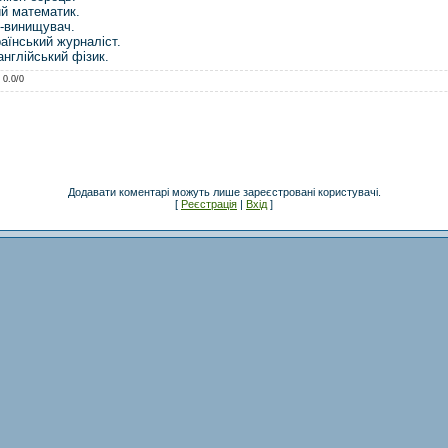
й математик.
к-винищувач.
аїнський журналіст.
нглійський фізик.
:
0.0
/
0
Додавати коментарі можуть лише зареєстровані користувачі.
[
Реєстрація
|
Вхід
]