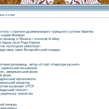
ень в історії
естолу і стратили душевнохворого турецького султана Ібрагіма
 скорив Монблан
 ненапад із Японією і оголосив їй війну
я перша сесія Ради Європи
ток «культурної революції»
 відставку через Вотергейтський скандал
тературознавець, автор «Історії літератури руської»
 український письменник.
нс, американський фізик.
й фізик.
адянський офтальмолог.
канський кіноактор.
ьотчик-космонавт СРСР.
царський тенісист.
українська тенісистка.
кий генерал.
смен-борець.