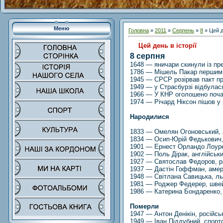
Меню
Головна
»
2011
»
Серпень
»
8
» Цей д
Цей день в історії
8 серпня
1648 — яничари скинули із пр
1786 — Мішель Пакар першим
1945 — СРСР розірвав пакт про
1949 — у Страсбурзі відбулас
1966 — У КНР оголошено поча
1974 — Річард Ніксон пішов у
Народилися
1833 — Омелян Огоновський, лі
1834 — Осип-Юрій Федькович,
1901 — Ернест Орландо Лоуре
1902 — Поль Дірак, англійськи
1927 — Святослав Федоров, р
1937 — Дастін Гоффман, амери
1948 — Світлана Савицька, л
1981 — Роджер Федерер, швей
1986 — Катерина Бондаренко, 
Померли
1947 — Антон Денікін, російсь
1949 — Іван Піддубний, спорт