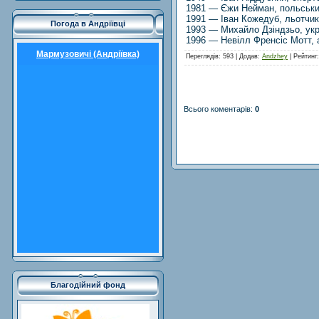
1981 — Єжи Нейман, польськи
1991 — Іван Кожедуб, льотчи
Погода в Андріївці
1993 — Михайло Дзіндзьо, укр
1996 — Невілл Френсіс Мотт, а
Мармузовичі (Андріївка)
Переглядів
: 593 |
Додав
:
Andzhey
|
Рейтинг
Всього коментарів
:
0
Благодійний фонд