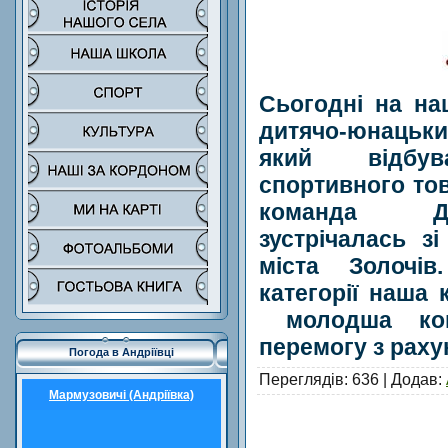
Сьогодні на на
дитячо-юнацьк
який відбу
спортивного то
команда Д
зустрічалась з
міста Золочів
категорії наша 
молодша ком
перемогу з раху
Погода в Андріївці
Переглядів
: 636 |
Додав
:
Мармузовичі (Андріївка)