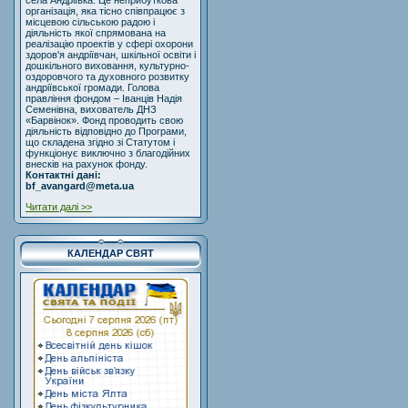
села Андріївка. Це неприбуткова
організація, яка тісно співпрацює з
місцевою сільською радою і
діяльність якої спрямована на
реалізацію проектів у сфері охорони
здоров'я андріївчан, шкільної освіти і
дошкільного виховання, культурно-
оздоровчого та духовного розвитку
андріївської громади. Голова
правління фондом – Іванців Надія
Семенівна, вихователь ДНЗ
«Барвінок». Фонд проводить свою
діяльність відповідно до Програми,
що складена згідно зі Статутом і
функціонує виключно з благодійних
внесків на рахунок фонду.
Контактні дані:
bf_avangard@meta.ua
Читати далі >>
КАЛЕНДАР СВЯТ