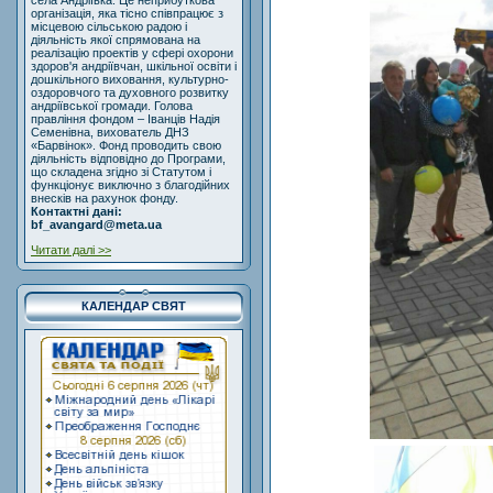
села Андріївка. Це неприбуткова
організація, яка тісно співпрацює з
місцевою сільською радою і
діяльність якої спрямована на
реалізацію проектів у сфері охорони
здоров'я андріївчан, шкільної освіти і
дошкільного виховання, культурно-
оздоровчого та духовного розвитку
андріївської громади. Голова
правління фондом – Іванців Надія
Семенівна, вихователь ДНЗ
«Барвінок». Фонд проводить свою
діяльність відповідно до Програми,
що складена згідно зі Статутом і
функціонує виключно з благодійних
внесків на рахунок фонду.
Контактні дані:
bf_avangard@meta.ua
Читати далі >>
КАЛЕНДАР СВЯТ