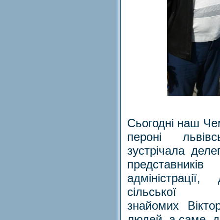
Сьогодні наш Че
пероні львів
зустрічала деле
представникі
адміністрації, 
сільської
знайомих Вікто
людей, а саме, 