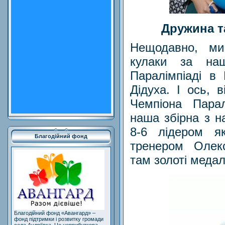
Дружина т
Нещодавно, ми
кулаки за наш
Паралімпіаді в 
Дідуха. І ось, 
Чемпіона Пара
наша збірна з на
8-6 лідером я
Благодійний фонд
тренером Олек
там золоті медал
Благодійний фонд «Авангард» –
фонд підтримки і розвитку громади