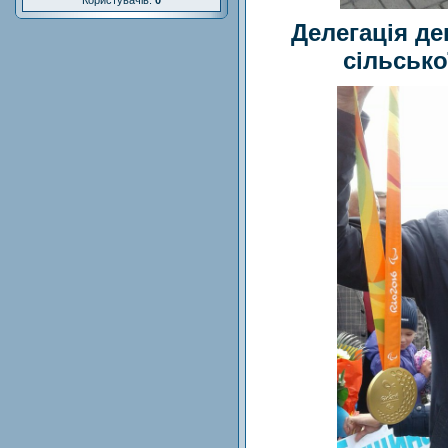
Користувачів:
0
Делегація де
сільсько