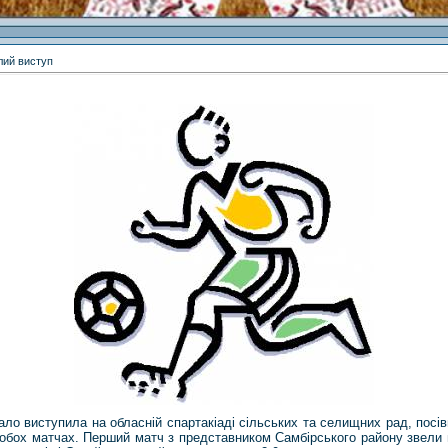
лий виступ
ло виступила на обласній спартакіаді сільських та селищних рад, посів
бох матчах. Перший матч з представником Самбірського району звели в