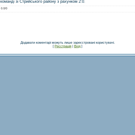
 команді зі Стрийського району з рахунком 2:0.
:
0.0
/
0
Додавати коментарі можуть лише зареєстровані користувачі.
[
Реєстрація
|
Вхід
]