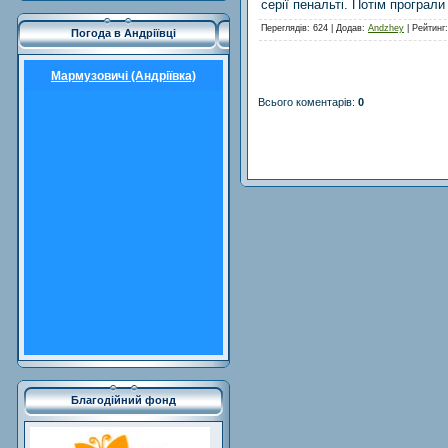
серії пенальті. Потім програли
Переглядів
: 624 |
Додав
:
Andzhey
|
Рейтинг
Погода в Андріївці
Мармузовичі (Андріївка)
Всього коментарів
:
0
Благодійний фонд