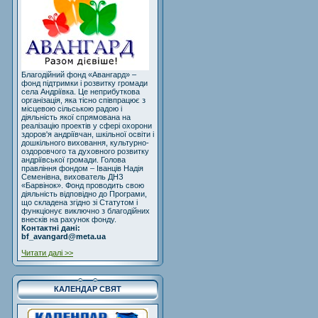
Благодійний фонд «Авангард» –
фонд підтримки і розвитку громади
села Андріївка. Це неприбуткова
організація, яка тісно співпрацює з
місцевою сільською радою і
діяльність якої спрямована на
реалізацію проектів у сфері охорони
здоров'я андріївчан, шкільної освіти і
дошкільного виховання, культурно-
оздоровчого та духовного розвитку
андріївської громади. Голова
правління фондом – Іванців Надія
Семенівна, вихователь ДНЗ
«Барвінок». Фонд проводить свою
діяльність відповідно до Програми,
що складена згідно зі Статутом і
функціонує виключно з благодійних
внесків на рахунок фонду.
Контактні дані:
bf_avangard@meta.ua
Читати далі >>
КАЛЕНДАР СВЯТ