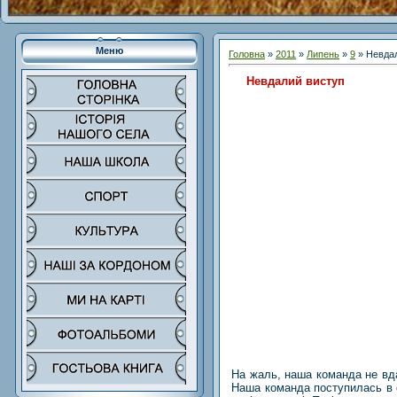
Меню
Головна
»
2011
»
Липень
»
9
» Невда
Невдалий виступ
На жаль, наша команда не вда
Наша команда поступилась в о