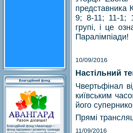
представника К
9; 8-11; 11-1;
групі, і це оз
Паралімпіади!
10/09/2016
Настільний те
Благодійний фонд
Чвертьфінал ві
київським часо
його супернико
Прямі трансляц
Благодійний фонд «Авангард» –
11/09/2016
фонд підтримки і розвитку громади