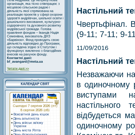
села Андріївка. Це неприбуткова
організація, яка тісно співпрацює з
місцевою сільською радою і
Настільний те
діяльність якої спрямована на
реалізацію проектів у сфері охорони
здоров'я андріївчан, шкільної освіти і
Чвертьфінал. В
дошкільного виховання, культурно-
оздоровчого та духовного розвитку
андріївської громади. Голова
(9-11; 7-11; 9-1
правління фондом – Іванців Надія
Семенівна, вихователь ДНЗ
«Барвінок». Фонд проводить свою
діяльність відповідно до Програми,
11/09/2016
що складена згідно зі Статутом і
функціонує виключно з благодійних
внесків на рахунок фонду.
Контактні дані:
Настільний те
bf_avangard@meta.ua
Читати далі >>
Незважаючи на 
в одиночному 
КАЛЕНДАР СВЯТ
виступами н
настільного т
відбудеться ма
одиночному ро