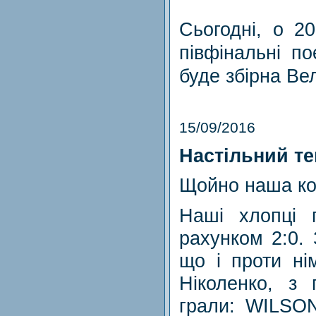
Сьогодні, о 2
півфінальні п
буде збірна Ве
15/09/2016
Настільний те
Щойно наша ком
Наші хлопці п
рахунком 2:0.
що і проти ні
Ніколенко, з 
грали: WILSON