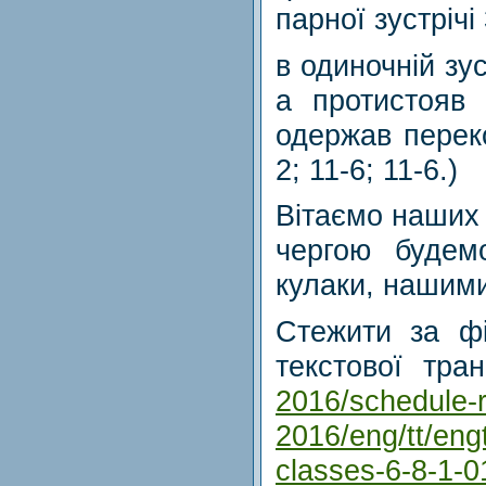
парної зустрічі 
в одиночній зус
а протистояв 
одержав перек
2; 11-6; 11-6.)
Вітаємо наших 
чергою будем
кулаки, нашими
Стежити за ф
текстової тра
2016/schedule-re
2016/eng/tt/eng
classes-6-8-1-0