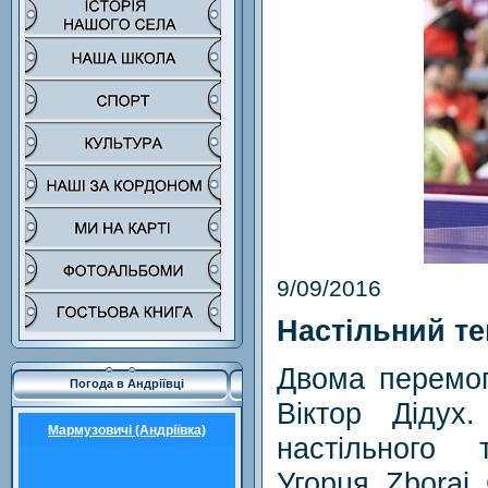
9/09/2016
Настільний те
Двома перемог
Погода в Андріївці
Віктор Дідух
Мармузовичі (Андріївка)
настільного 
Угорця Zborai 