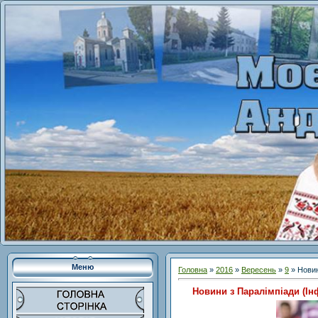
Меню
Головна
»
2016
»
Вересень
»
9
» Новин
Новини з Паралімпіади (І