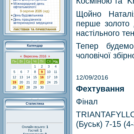
Косміною та
Kr
Щойно Наталі
перше золото 
настільного те
Тепер будемо
Календар
чоловічої збірн
«
Вересень 2016
»
Пн
Вт
Ср
Чт
Пт
Сб
Нд
1
2
3
4
5
6
7
8
9
10
11
12/09/2016
12
13
14
15
16
17
18
19
20
21
22
23
24
25
Фехтування
26
27
28
29
30
Фінал
Статистика
TRIANTAFYLLOU
(Буськ) 7-15 (4-
Онлайн всього:
1
Гостей:
1