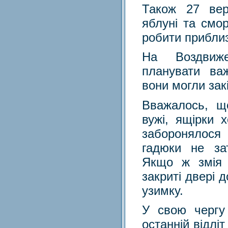
Також 27 вер
яблуні та смо
робити прибли
На Воздвиж
планувати важ
вони могли зак
Вважалось, що
вужі, ящірки 
заборонялося
гадюки не за
Якщо ж змія 
закриті двері 
узимку.
У свою чергу
останній відлі