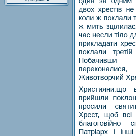
один за одним 
Користувачів:
0
двох хрестів не
коли ж поклали т
ж мить зцілилас
час несли тіло д
прикладати хрес
поклали третій
Побачивши 
переконали
Животворчий Хре
Християни,що в
прийшли поклон
просили святи
Хрест, щоб всі 
благоговійно 
Патріарх і інш