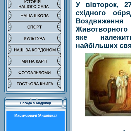
У вівторок, 2
східного обр
Воздвиже
Животворного 
яке належи
найбільших свя
Погода в Андріївці
Мармузовичі (Андріївка)