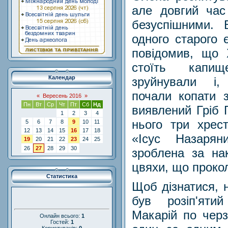
але довгий час
безуспішними. 
одного старого 
повідомив, що 
стоїть капи
Календар
зруйнували і,
почали копати 
«
Вересень 2016
»
Пн
Вт
Ср
Чт
Пт
Сб
Нд
виявлений Гріб Г
1
2
3
4
нього три хрес
5
6
7
8
9
10
11
12
13
14
15
16
17
18
«Ісус Назарян
19
20
21
22
23
24
25
26
27
28
29
30
зроблена за на
цвяхи, що проко
Статистика
Щоб дізнатися, 
був розіп'яти
Макарій по черз
Онлайн всього:
1
Гостей:
1