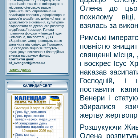
села Андріївка. Це неприбуткова
організація, яка тісно співпрацює з
Олена до цьо
місцевою сільською радою і
діяльність якої спрямована на
похилому віці
реалізацію проектів у сфері охорони
здоров'я андріївчан, шкільної освіти і
дошкільного виховання, культурно-
взялась за вико
оздоровчого та духовного розвитку
андріївської громади. Голова
правління фондом – Іванців Надія
Римські імперат
Семенівна, вихователь ДНЗ
«Барвінок». Фонд проводить свою
повністю знищит
діяльність відповідно до Програми,
що складена згідно зі Статутом і
функціонує виключно з благодійних
священні місця,
внесків на рахунок фонду.
Контактні дані:
і воскрес Ісус Х
bf_avangard@meta.ua
наказав засипат
Читати далі >>
Господній, і 
КАЛЕНДАР СВЯТ
поставити капи
Венери і стату
збиралися язи
жертву жертвопр
Розшукуючи Жив
Олена розпитува