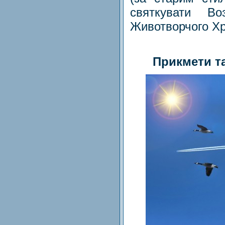
святкувати Во
Животворчого Хр
Прикмети та