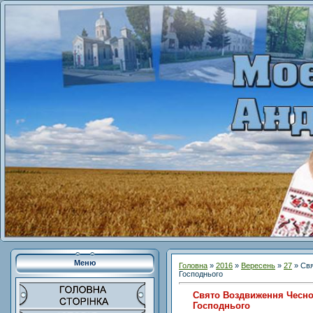
Меню
Головна
»
2016
»
Вересень
»
27
» Свя
Господнього
Свято Воздвиження Чесно
Господнього