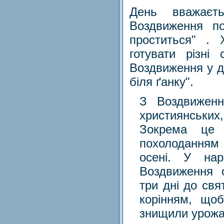
День вважаєт
Воздвиження по
проститься" . 
готувати різні
Воздвиження у д
біля ґанку".
З Воздвиженн
християнських
Зокрема це 
похолоданням 
осені. У на
Воздвиження о
три дні до свя
корінням, щоб
знищили урожа