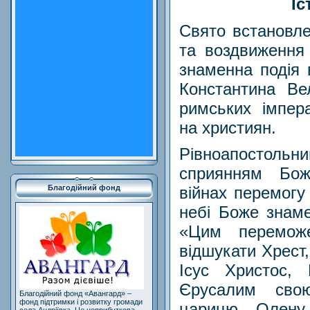
Іс
Свято встановле
та воздвиження
знаменна подія 
Константина Ве
римських імпера
на християн.
Рівноапостольни
сприянням Бо
війнах перемогу
Благодійний фонд
небі Боже знаме
«Цим перемож
відшукати Хрест,
Ісус Христос,
Єрусалим свою
Благодійний фонд «Авангард» –
фонд підтримки і розвитку громади
царицю Олену