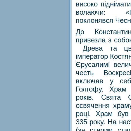
високо піднімат
волаючи: «Г
поклонявся Чесн
До Константи
привезла з собо
Древа та цвях
імператор Костя
Єрусалимі вели
честь Воскрес
включав у себ
Голгофу. Храм
років. Свята
освячення храм
році. Храм був
335 року. На на
(за старим сти