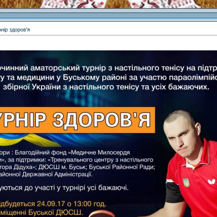
нір здоров'я