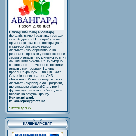
Благодійний фонд «Авангард» –
фонд підтримки і розвитку громади
села Андріївка. Це неприбуткова
організація, яка тісно співпрацює з
місцевою сільською радою і
діяльність якої спрямована на
реалізацію проектів у сфері охорони
здоров'я андріївчан, шкільної освіти і
дошкільного виховання, культурно-
оздоровчого та духовного розвитку
андріївської громади. Голова
правління фондом – Іванців Надія
Семенівна, вихователь ДНЗ
«Барвінок». Фонд проводить свою
діяльність відповідно до Програми,
що складена згідно зі Статутом і
функціонує виключно з благодійних
внесків на рахунок фонду.
Контактні дані:
bf_avangard@meta.ua
Читати далі >>
КАЛЕНДАР СВЯТ