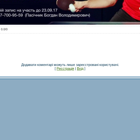
:
0.0
/
0
Додавати коментарі можуть лише зареєстровані користувачі.
[
Реєстрація
|
Вхід
]