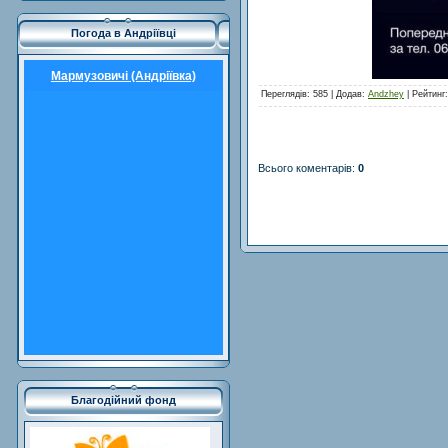
Погода в Андріївці
Мармузовичі (Андріївка)
Переглядів
: 585 |
Додав
:
Andzhey
|
Рейтинг
Всього коментарів
:
0
Благодійний фонд