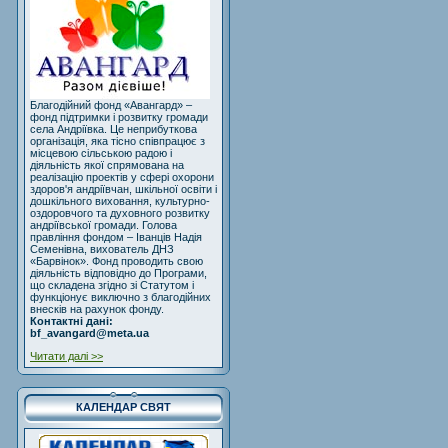
Благодійний фонд «Авангард» –
фонд підтримки і розвитку громади
села Андріївка. Це неприбуткова
організація, яка тісно співпрацює з
місцевою сільською радою і
діяльність якої спрямована на
реалізацію проектів у сфері охорони
здоров'я андріївчан, шкільної освіти і
дошкільного виховання, культурно-
оздоровчого та духовного розвитку
андріївської громади. Голова
правління фондом – Іванців Надія
Семенівна, вихователь ДНЗ
«Барвінок». Фонд проводить свою
діяльність відповідно до Програми,
що складена згідно зі Статутом і
функціонує виключно з благодійних
внесків на рахунок фонду.
Контактні дані:
bf_avangard@meta.ua
Читати далі >>
КАЛЕНДАР СВЯТ