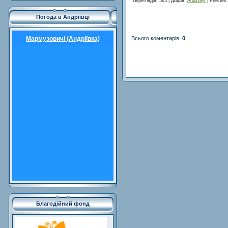
Переглядів
: 565 |
Додав
:
Andzhey
|
Рейтинг
Погода в Андріївці
Всього коментарів
:
0
Мармузовичі (Андріївка)
Благодійний фонд