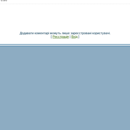
:
0.0
/
0
Додавати коментарі можуть лише зареєстровані користувачі.
[
Реєстрація
|
Вхід
]