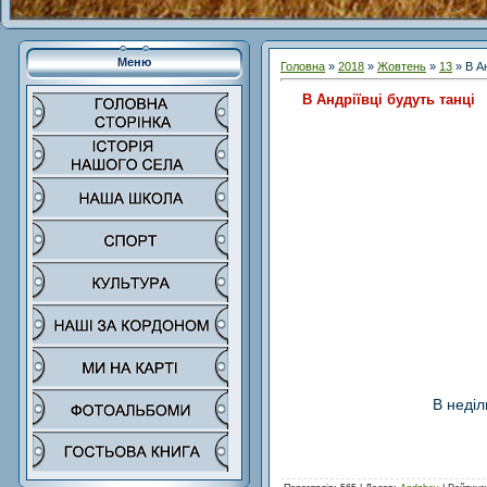
Меню
Головна
»
2018
»
Жовтень
»
13
» В Ан
В Андріївці будуть танці
В неділ