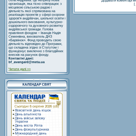
села Андріївка. Це неприбуткова
Додавати коментарі м
організація, яка тісно співпрацює з
[
місцевою сільською радою і
діяльність якої спрямована на
реалізацію проектів у сфері охорони
здоров'я андріївчан, шкільної освіти і
дошкільного виховання, культурно-
оздоровчого та духовного розвитку
андріївської громади. Голова
правління фондом – Іванців Надія
Семенівна, вихователь ДНЗ
«Барвінок». Фонд проводить свою
діяльність відповідно до Програми,
що складена згідно зі Статутом і
функціонує виключно з благодійних
внесків на рахунок фонду.
Контактні дані:
bf_avangard@meta.ua
Читати далі >>
КАЛЕНДАР СВЯТ