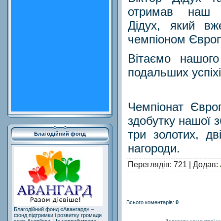
отримав наш о
Дідух, який вж
чемпіоном Європ
Вітаємо нашог
подальших успіхі
Чемпіонат Євро
здобутку нашої з
три золотих, дв
Благодійний фонд
нагороди.
Переглядів
: 721 |
Додав
:
Всього коментарів
:
0
Благодійний фонд «Авангард» –
фонд підтримки і розвитку громади