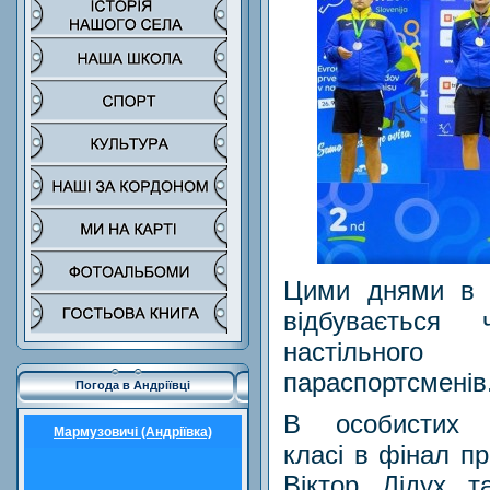
Цими днями в м
відбувається
настільно
параспортсменів
Погода в Андріївці
В особистих 
Мармузовичі (Андріївка)
класі в фінал п
Віктор Дідух 