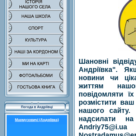
Шановні відвід
Андріївка". Я
новини чи цік
життям нашо
повідомляти ї
розмістити ваш
Погода в Андріївці
нашого сайту.
надсилати на
Мармузовичі (Андріївка)
Andriy75@i.
Nostradamus@e