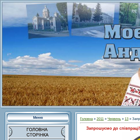
Меню
Головна
»
2011
»
Червень
»
13
» Запр
Запрошуємо до співпраці!