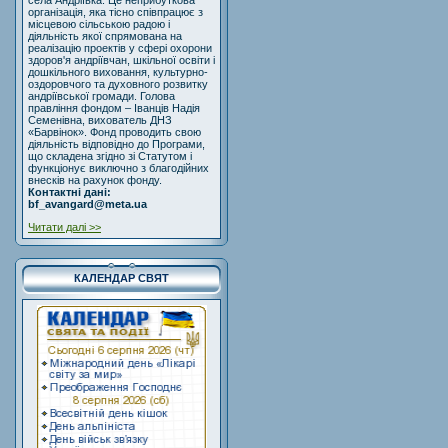
села Андріївка. Це неприбуткова
організація, яка тісно співпрацює з
місцевою сільською радою і
діяльність якої спрямована на
реалізацію проектів у сфері охорони
здоров'я андріївчан, шкільної освіти і
дошкільного виховання, культурно-
оздоровчого та духовного розвитку
андріївської громади. Голова
правління фондом – Іванців Надія
Семенівна, вихователь ДНЗ
«Барвінок». Фонд проводить свою
діяльність відповідно до Програми,
що складена згідно зі Статутом і
функціонує виключно з благодійних
внесків на рахунок фонду.
Контактні дані:
bf_avangard@meta.ua
Читати далі >>
КАЛЕНДАР СВЯТ