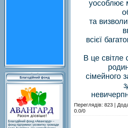
уособлює м
о
та визволи
в
всієї багато
В це світле
родин
сімейного з
Благодійний фонд
з
невичерпно
Переглядів
: 823 |
Дод
0.0
/
0
Благодійний фонд «Авангард» –
фонд підтримки і розвитку громади