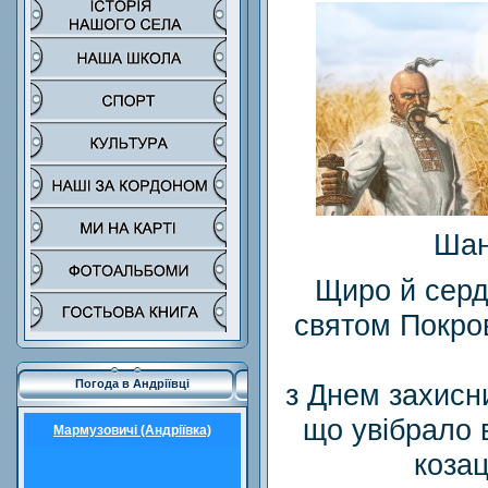
Шан
Щиро й серд
святом Покро
Погода в Андріївці
з Днем захисн
що увібрало в
Мармузовичі (Андріївка)
козац