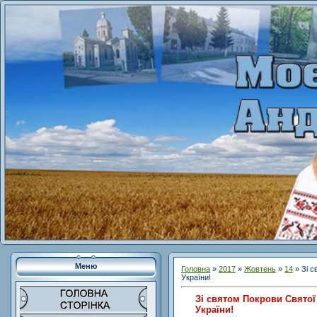
Меню
Головна
»
2017
»
Жовтень
»
14
» Зі с
України!
Зі святом Покрови Святої
України!