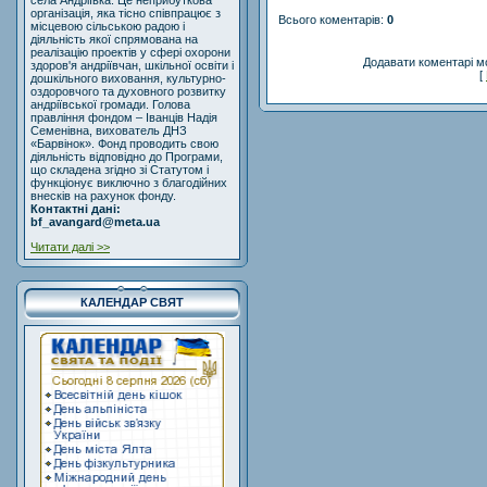
села Андріївка. Це неприбуткова
організація, яка тісно співпрацює з
Всього коментарів
:
0
місцевою сільською радою і
діяльність якої спрямована на
реалізацію проектів у сфері охорони
Додавати коментарі м
здоров'я андріївчан, шкільної освіти і
[
дошкільного виховання, культурно-
оздоровчого та духовного розвитку
андріївської громади. Голова
правління фондом – Іванців Надія
Семенівна, вихователь ДНЗ
«Барвінок». Фонд проводить свою
діяльність відповідно до Програми,
що складена згідно зі Статутом і
функціонує виключно з благодійних
внесків на рахунок фонду.
Контактні дані:
bf_avangard@meta.ua
Читати далі >>
КАЛЕНДАР СВЯТ