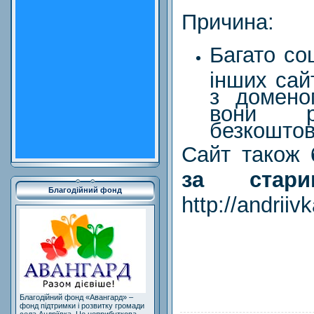
Причина:
Багато со
інших сай
з домено
вони р
безкоштов
Сайт також
за стари
Благодійний фонд
http://andriiv
Благодійний фонд «Авангард» –
фонд підтримки і розвитку громади