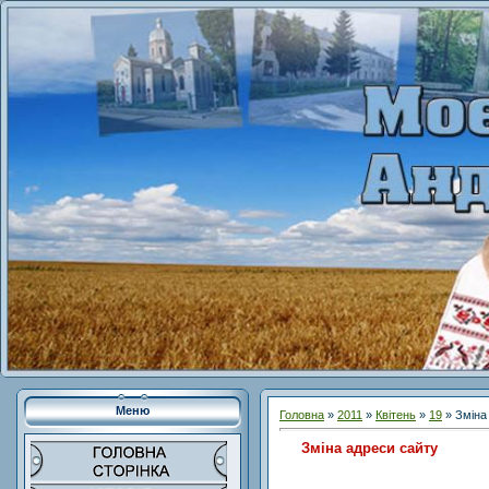
Меню
Головна
»
2011
»
Квітень
»
19
» Зміна
Зміна адреси сайту