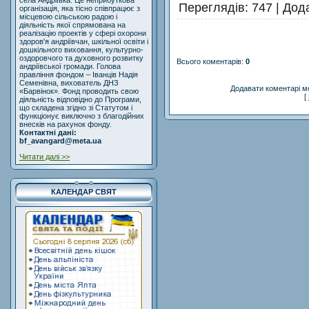
села Андріївка. Це неприбуткова
Переглядів
: 747 |
Дод
організація, яка тісно співпрацює з
місцевою сільською радою і
діяльність якої спрямована на
реалізацію проектів у сфері охорони
здоров'я андріївчан, шкільної освіти і
дошкільного виховання, культурно-
оздоровчого та духовного розвитку
Всього коментарів
:
0
андріївської громади. Голова
правління фондом – Іванців Надія
Семенівна, вихователь ДНЗ
Додавати коментарі м
«Барвінок». Фонд проводить свою
[
діяльність відповідно до Програми,
що складена згідно зі Статутом і
функціонує виключно з благодійних
внесків на рахунок фонду.
Контактні дані:
bf_avangard@meta.ua
Читати далі >>
КАЛЕНДАР СВЯТ