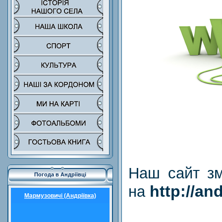
Наш сайт зм
Погода в Андріївці
http://an
на
Мармузовичі (Андріївка)