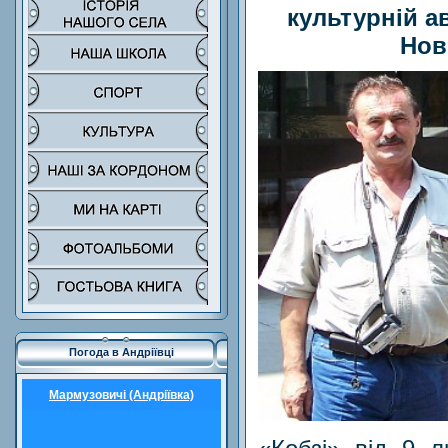
культурній а
Нов
Погода в Андріївці
Мармузовичі (Андріївка)