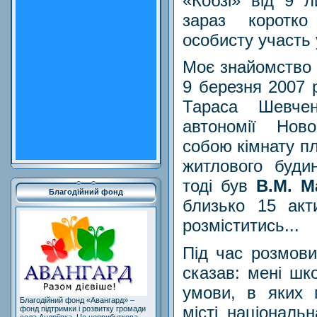
«Кобзі» від 9 л
зараз коротк
особисту участь 
Моє знайомство 
9 березня 2007 
Тараса Шевчен
автономії Ново
собою кімнату пл
житлового будин
тоді був
В.М. М
Благодійний фонд
близько 15 акти
розміститись...
Під час розмови
сказав: мені шко
умови, в яких 
Благодійний фонд «Авангард» –
місті національ
фонд підтримки і розвитку громади