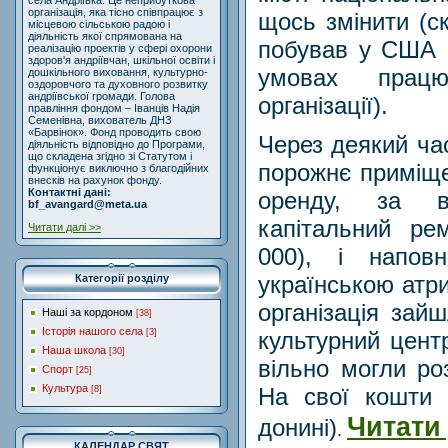
села Андріївка. Це неприбуткова
організація, яка тісно співпрацює з
щось змінити (с
місцевою сільською радою і
діяльність якої спрямована на
побував у США й
реалізацію проектів у сфері охорони
здоров'я андріївчан, шкільної освіти і
умовах працю
дошкільного виховання, культурно-
оздоровчого та духовного розвитку
андріївської громади. Голова
організації).
правління фондом – Іванців Надія
Семенівна, вихователь ДНЗ
«Барвінок». Фонд проводить свою
Через деякий ча
діяльність відповідно до Програми,
що складена згідно зі Статутом і
порожнє приміще
функціонує виключно з благодійних
внесків на рахунок фонду.
Контактні дані:
оренду, за в
bf_avangard@meta.ua
капітальний ре
Читати далі >>
000), і напов
українською атри
Категорії розділу
організація зай
Наші за кордоном
[38]
Історія нашого села
культурний цент
[3]
Наша школа
[30]
вільно могли ро
Спорт
[25]
Культура
На свої кошти
[8]
Читати 
донині)
.
КАЛЕНДАР СВЯТ