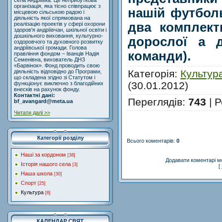
села Андріївка. Це неприбуткова
організація, яка тісно співпрацює з
нашій футболь
місцевою сільською радою і
діяльність якої спрямована на
два комплек
реалізацію проектів у сфері охорони
здоров'я андріївчан, шкільної освіти і
дошкільного виховання, культурно-
дорослої а 
оздоровчого та духовного розвитку
андріївської громади. Голова
команди).
правління фондом – Іванців Надія
Семенівна, вихователь ДНЗ
«Барвінок». Фонд проводить свою
Категорія
:
Культур
діяльність відповідно до Програми,
що складена згідно зі Статутом і
(30.01.2012)
функціонує виключно з благодійних
внесків на рахунок фонду.
Контактні дані:
Переглядів
:
743
|
Р
bf_avangard@meta.ua
Читати далі >>
Категорії розділу
Всього коментарів
:
0
Наші за кордоном
[38]
Додавати коментарі м
Історія нашого села
[3]
[
Наша школа
[30]
Спорт
[25]
Культура
[8]
КАЛЕНДАР СВЯТ