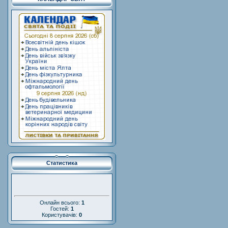
Статистика
Онлайн всього:
1
Гостей:
1
Користувачів:
0