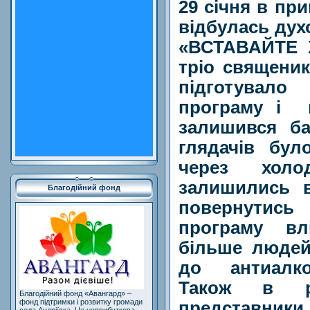
29 січня в пр
відбулась дух
«ВСТАВАЙТЕ 
тріо священик
підготувало
програму і
залишився б
глядачів бул
через хол
залишились в
Благодійний фонд
повернутись
програму вл
більше людей
до антиалко
Також в ра
Благодійний фонд «Авангард» –
фонд підтримки і розвитку громади
представник