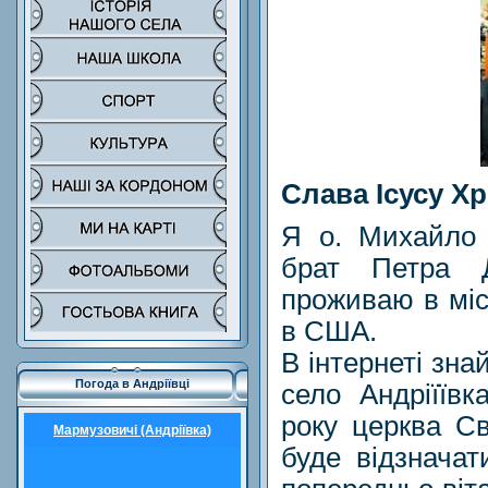
Слава Ісусу Хр
Я о. Михайло 
брат Петра Д
проживаю в міс
в США.
В інтернеті зна
Погода в Андріївці
село Андріїїв
року церква Св
Мармузовичі (Андріївка)
буде відзначат