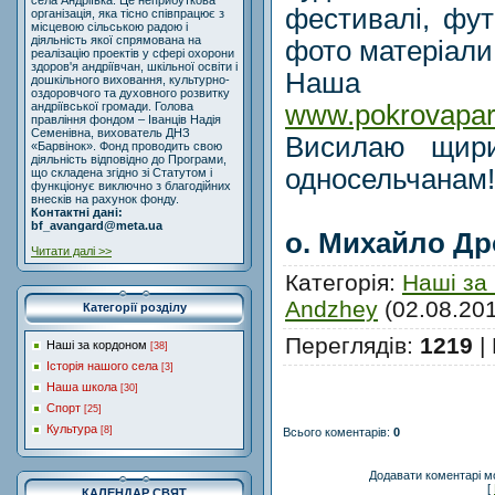
села Андріївка. Це неприбуткова
фестивалі, футб
організація, яка тісно співпрацює з
місцевою сільською радою і
діяльність якої спрямована на
фото матеріали
реалізацію проектів у сфері охорони
здоров'я андріївчан, шкільної освіти і
Наша в
дошкільного виховання, культурно-
оздоровчого та духовного розвитку
www.pokrovapar
андріївської громади. Голова
правління фондом – Іванців Надія
Семенівна, вихователь ДНЗ
Висилаю щири
«Барвінок». Фонд проводить свою
діяльність відповідно до Програми,
односельчанам!
що складена згідно зі Статутом і
функціонує виключно з благодійних
внесків на рахунок фонду.
Контактні дані:
bf_avangard@meta.ua
о. Михайло Д
Читати далі >>
Категорія
:
Наші за
Andzhey
(02.08.20
Категорії розділу
Переглядів
:
1219
|
Наші за кордоном
[38]
Історія нашого села
[3]
Наша школа
[30]
Спорт
[25]
Культура
[8]
Всього коментарів
:
0
Додавати коментарі м
[
КАЛЕНДАР СВЯТ