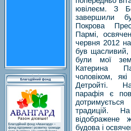
попередньо віт
ювілеєм. З 
завершили б
Покрова Прес
Пармі, освяче
червня 2012 на
був щасливий, 
були мої зем
Катерина Па
чоловіком, як
Благодійний фонд
Детройті. Н
парафія є пов
дотримується
традицій. Н
відображене ж
Благодійний фонд «Авангард» –
будова і освяче
фонд підтримки і розвитку громади