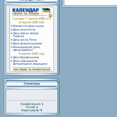
Статистика
Онлайн всього:
1
Гостей:
1
Користувачів:
0