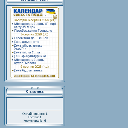
Статистика
Онлайн всього:
1
Гостей:
1
Користувачів:
0