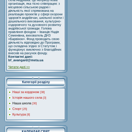
села Андріївка. Це неприбуткова
організація, яка тісно співпрацює з
місцевою сільською радою і
діяльність якої спрямована на
реалізацію проектів у сфері охорони
здоров'я андріївчан, шкільної освіти і
дошкільного виховання, культурно-
оздоровчого та духовного розвитку
андріївської громади. Голова
правління фондом – Іванців Надія
Семенівна, вихователь ДНЗ
«Барвінок». Фонд проводить свою
діяльність відповідно до Програми,
що складена згідно зі Статутом і
функціонує виключно з благодійних
внесків на рахунок фонду.
Контактні дані:
bf_avangard@meta.ua
Читати далі >>
Категорії розділу
Наші за кордоном
[38]
Історія нашого села
[3]
Наша школа
[30]
Спорт
[25]
Культура
[8]
КАЛЕНДАР СВЯТ