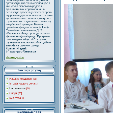
села Андріївка. Це неприбуткова
організація, яка тісно співпрацює з
місцевою сільською радою і
діяльність якої спрямована на
реалізацію проектів у сфері охорони
здоров'я андріївчан, шкільної освіти і
дошкільного виховання, культурно-
оздоровчого та духовного розвитку
андріївської громади. Голова
правління фондом – Іванців Надія
Семенівна, вихователь ДНЗ
«Барвінок». Фонд проводить свою
діяльність відповідно до Програми,
що складена згідно зі Статутом і
функціонує виключно з благодійних
внесків на рахунок фонду.
Контактні дані:
bf_avangard@meta.ua
Читати далі >>
Категорії розділу
Наші за кордоном
[38]
Історія нашого села
[3]
Наша школа
[30]
Спорт
[25]
Культура
[8]
КАЛЕНДАР СВЯТ