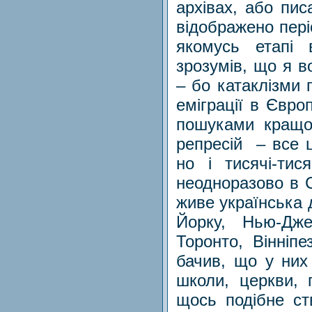
архівах, або пис
відображено періо
якомусь етапі 
зрозумів, що я в
– бо катаклізми п
еміграції в Євро
пошуками кращог
репресій – все 
но і тисячі-тис
неодноразово в С
живе українська 
Йорку, Нью-Джер
Торонто, Вінніпе
бачив, що у них 
школи, церкви, 
щось подібне ст