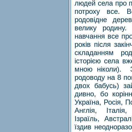
людей села про по
потроху все. 
родовідне дерев
велику родину
навчання все пр
років після закі
складанням ро
історією села в
мною ніколи). 
родоводу на 8 пок
двох бабусь) з
дивно, бо корін
Україна, Росія, 
Англія, Італія,
Ізраїль, Австр
їздив неоднораз