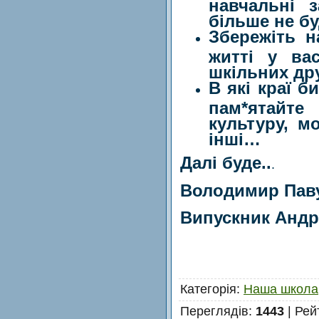
навчальні 
більше не бу
Збережіть н
житті у ва
шкільних дру
В які краї б
пам*ятайт
культуру, м
інші…
Далі буде..
.
Володимир Пав
Випускник Андрі
Категорія
:
Наша школа
Переглядів
:
1443
|
Рей