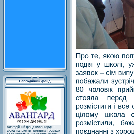
Про те, якою поп
подія у школі, у
заявок – сім випу
побажали зустрі
Благодійний фонд
80 чоловік прий
стояла перед 
розмістити і все 
цілому школа с
розмістили, б
Благодійний фонд «Авангард» –
поєднанні з хор
фонд підтримки і розвитку громади