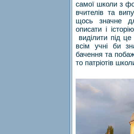
самої школи з фо
вчителів та випу
щось значне д
описати і істор
виділити під це
всім учні би 
бачення та побаж
то патріотів шко