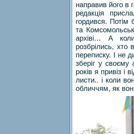
направив його в г
редакція присл
гордився. Потім 
та Комсомольську
архіві… А кол
розбрілись, хто 
переписку. І не 
зберіг у своєму а
років я привіз і
листи.. і коли во
обличчям, як во