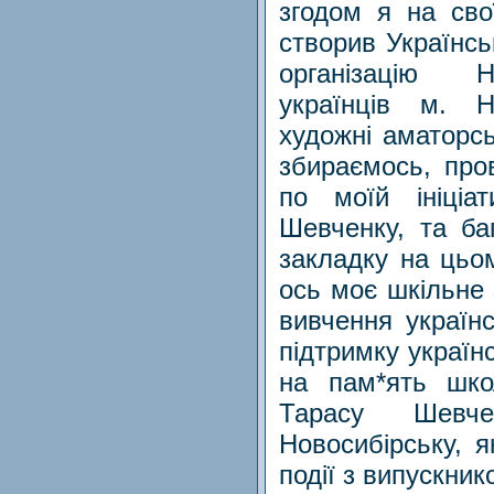
згодом я на св
створив Українс
організацію Н
українців м. Н
художні аматорсь
збираємось, пров
по моїй ініціа
Шевченку, та ба
закладку на цьо
ось моє шкільне
вивчення українс
підтримку україн
на пам*ять шко
Тарасу Шевч
Новосибірську, я
події з випускни