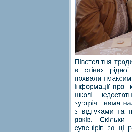
Півстолітня трад
в стінах рідно
похвали і максим
інформації про н
школі недостат
зустрічі, нема н
з відгуками та 
років. Скільки
сувенірів за ці 