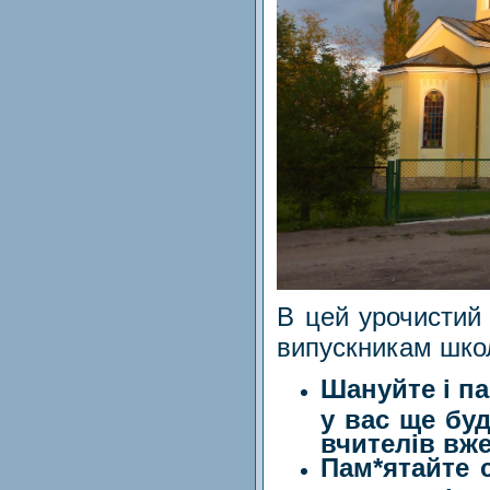
В цей урочистий
випускникам шко
Шануйте і па
у вас ще бу
вчителів вж
Пам*ятайте 