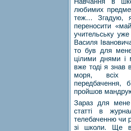
Навчання в шко
любимих предмет
теж… Згадую, 
переносити «май
учительську уже 
Василя Івановича
то був для мене
цілими днями і 
вже тоді я знав вс
моря, всіх м
передбачення, 
пройшов мандруюч
Зараз для мене 
статті в журна
телебаченню чи 
зі школи. Ще в