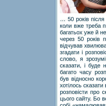
… 50 років після
коли вже треба п
багатьох уже й не
через 50 років 
відчував хвилюва
згадати і розпов
слово, я зрозум
сказати, і буде 
багато часу роз
був відносно кор
хотілось сказати
розповісти про с
цього сайту. Бо в
собі «намалював»