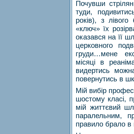
Почувши стрілян
туди, подивитис
років), з лівого
«ключ» їх розір
оказався на її шл
церковного подв
груди…мене ек
місяці в реаніма
видертись можна
повернутись в шк
Мій вибір професі
шостому класі, 
мій життєвий шл
паралельним, п
правило брало в 