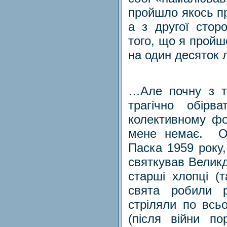
пройшло якось пр
а з другої стор
того, що я пройш
на один десяток
…Але почну з т
трагічно обір
колективному фо
мене немає. Ос
Паска 1959 року,
святкував Великд
старші хлопці (
свята робили р
стріляли по всьо
(після війни п