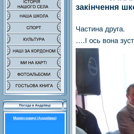
закінчення ш
Частина друга.
….І ось вона зуст
Погода в Андріївці
Мармузовичі (Андріївка)