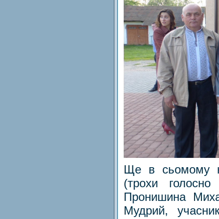
Ще в сьомому к
(трохи голосно
Пронишина Миха
Мудрий, учасник