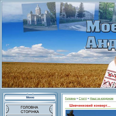
Меню
Головна
»
Статті
»
Наші за кордоном
Шевченковий конверт…