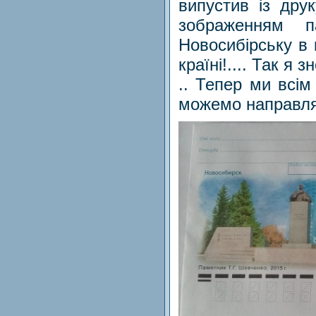
випустив із дру
зображенням п
Новосибірську в к
країні!.... Так я
.. Тепер ми всі
можемо направлят