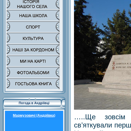
Погода в Андріївці
…..Ще зовсім 
Мармузовичі (Андріївка)
св’яткували перш