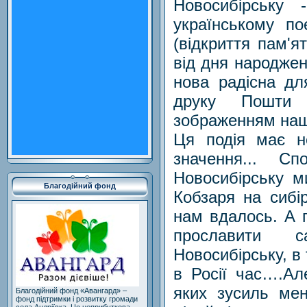
Новосибірську 
українському п
(відкриття пам'я
від дня народжен
нова радісна дл
друку Пошти 
зображенням нашо
Ця подія має н
значення... С
Новосибірську м
Благодійний фонд
Кобзаря на сибі
нам вдалось. А п
прославити 
Новосибірську, в
в Росії час….Ал
яких зусиль мен
Благодійний фонд «Авангард» –
фонд підтримки і розвитку громади