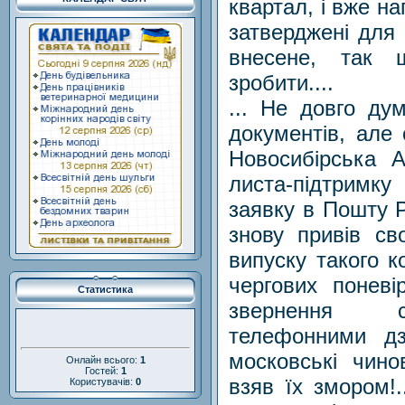
квартал, і вже на
затверджені для
внесене, так 
зробити....
... Не довго ду
документів, але
Новосибірська А
листа-підтримку
заявку в Пошту Р
знову привів св
випуску такого ко
чергових понев
Статистика
звернення су
телефонними дз
московські чинов
Онлайн всього:
1
Гостей:
1
взяв їх змором!.
Користувачів:
0