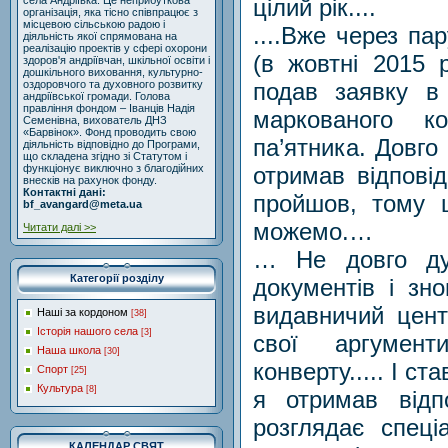
цілий рік....
села Андріївка. Це неприбуткова
організація, яка тісно співпрацює з
місцевою сільською радою і
....Вже через па
діяльність якої спрямована на
реалізацію проектів у сфері охорони
(в жовтні 2015 р
здоров'я андріївчан, шкільної освіти і
дошкільного виховання, культурно-
подав заявку в
оздоровчого та духовного розвитку
андріївської громади. Голова
правління фондом – Іванців Надія
маркованого к
Семенівна, вихователь ДНЗ
«Барвінок». Фонд проводить свою
па’ятника. Довго
діяльність відповідно до Програми,
що складена згідно зі Статутом і
отримав відпові
функціонує виключно з благодійних
внесків на рахунок фонду.
Контактні дані:
пройшов, тому 
bf_avangard@meta.ua
можемо.…
Читати далі >>
… Не довго ду
Категорії розділу
документів і зн
видавничий цент
Наші за кордоном
[38]
Історія нашого села
[3]
свої аргумент
Наша школа
[30]
конверту..... І с
Спорт
[25]
Культура
[8]
я отримав відп
розглядає спеці
КАЛЕНДАР СВЯТ