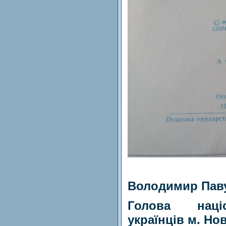
Володимир Пав
Голова націо
українців м. Но