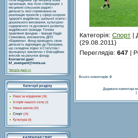
села Андріївка. Це неприбуткова
організація, яка тісно співпрацює з
місцевою сільською радою і
діяльність якої спрямована на
реалізацію проектів у сфері охорони
здоров'я андріївчан, шкільної освіти і
дошкільного виховання, культурно-
оздоровчого та духовного розвитку
андріївської громади. Голова
Категорія
:
Спорт
|
правління фондом – Іванців Надія
Семенівна, вихователь ДНЗ
(29.08.2011)
«Барвінок». Фонд проводить свою
діяльність відповідно до Програми,
що складена згідно зі Статутом і
Переглядів
:
647
|
Р
функціонує виключно з благодійних
внесків на рахунок фонду.
Контактні дані:
bf_avangard@meta.ua
Читати далі >>
Всього коментарів
:
0
Категорії розділу
Додавати коментарі м
[
Наші за кордоном
[38]
Історія нашого села
[3]
Наша школа
[30]
Спорт
[25]
Культура
[8]
КАЛЕНДАР СВЯТ