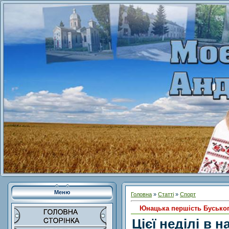
Меню
Головна
»
Статті
»
Спорт
Юнацька першість Бусько
Цієї неділі в 