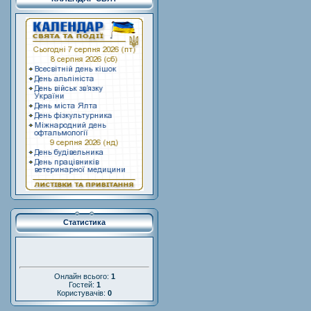
Статистика
Онлайн всього:
1
Гостей:
1
Користувачів:
0