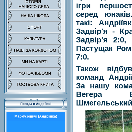
ігри першос
серед юнаків
такі: Андріїв
Задвір'я - Кр
Задвір'я 2:0,
Пастущак Рома
7:0.
Також відбу
команд Андрії
За нашу кома
Вегера В
Шмегельський
Погода в Андріївці
Мармузовичі (Андріївка)