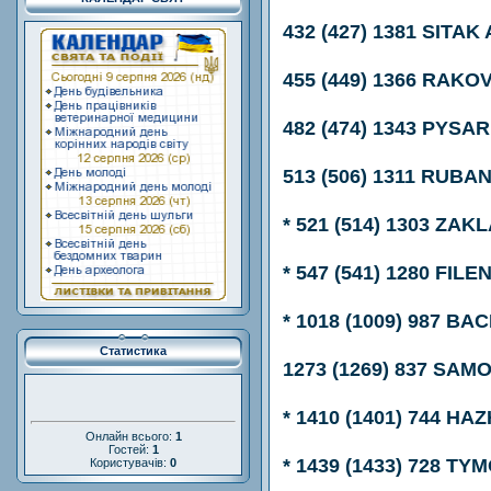
432 (427) 1381 SITAK 
455 (449) 1366 RAKOV 
482 (474) 1343 PYSA
513 (506) 1311 RUBAN
* 521 (514) 1303 ZAK
* 547 (541) 1280 FIL
* 1018 (1009) 987 B
Статистика
1273 (1269) 837 SAM
* 1410 (1401) 744 H
Онлайн всього:
1
Гостей:
1
* 1439 (1433) 728 TY
Користувачів:
0