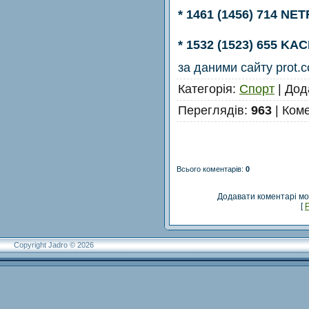
* 1461 (1456) 714 NE
* 1532 (1523) 655 K
за даними сайту prot.
Категорія
:
Спорт
|
Дод
Переглядів
:
963
|
Коме
Всього коментарів
:
0
Додавати коментарі мо
[
Copyright Jadro © 2026