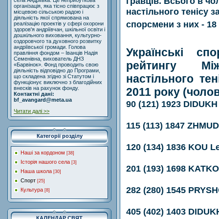
гравців. Всього в ч
села Андріївка. Це неприбуткова
організація, яка тісно співпрацює з
настільного тенісу з
місцевою сільською радою і
діяльність якої спрямована на
спорсмени з них - 18 
реалізацію проектів у сфері охорони
здоров'я андріївчан, шкільної освіти і
дошкільного виховання, культурно-
оздоровчого та духовного розвитку
андріївської громади. Голова
Українські сп
правління фондом – Іванців Надія
Семенівна, вихователь ДНЗ
рейтингу Між
«Барвінок». Фонд проводить свою
діяльність відповідно до Програми,
настільного тен
що складена згідно зі Статутом і
функціонує виключно з благодійних
внесків на рахунок фонду.
2011 року (чолов
Контактні дані:
bf_avangard@meta.ua
90 (121) 1923 DIDUKH
Читати далі >>
115 (113) 1847 ZHMU
Категорії розділу
120 (134) 1836 KOU Le
Наші за кордоном
[38]
Історія нашого села
[3]
201 (193) 1698 KATKO
Наша школа
[30]
Спорт
[25]
282 (280) 1545 PRYS
Культура
[8]
405 (402) 1403 DIDUKH
КАЛЕНДАР СВЯТ