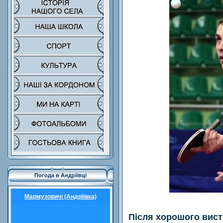
Погода в Андріївці
Мармузовичі (Андріївка)
Після хорошого висту