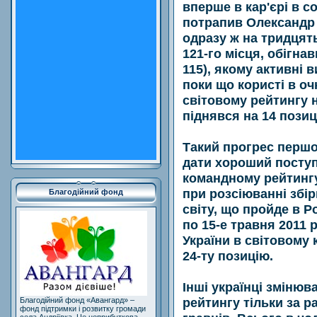
вперше в кар'єрі в с
потрапив Олександр Д
одразу ж на тридцят
121-го місця, обігн
115), якому активні 
поки що користі в оч
світовому рейтингу 
піднявся на 14 позиц
Такий прогрес першої
дати хороший поступ
командному рейтингу
при розсіюванні збі
Благодійний фонд
світу, що пройде в Р
по 15-е травня 2011 
України в світовому
24-ту позицію.
Інші українці змінюв
рейтингу тільки за р
Благодійний фонд «Авангард» –
фонд підтримки і розвитку громади