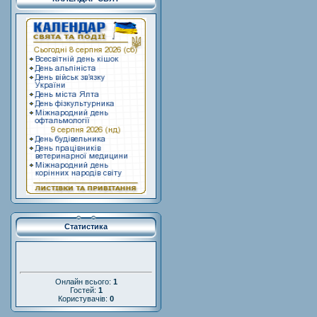
Статистика
Онлайн всього:
1
Гостей:
1
Користувачів:
0