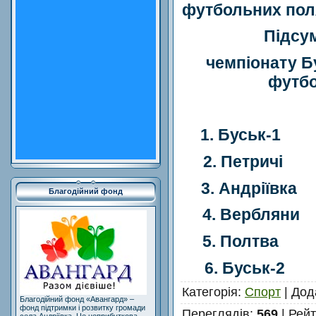
футбольних пол
Підсу
чемпіонату Бу
футбо
1. Буськ-1
2. Петричі
3. Андріївка
Благодійний фонд
4. Вербляни
5. Полтва
6. Буськ-2
Категорія
:
Спорт
|
Дод
Благодійний фонд «Авангард» –
фонд підтримки і розвитку громади
Переглядів
:
569
|
Рейт