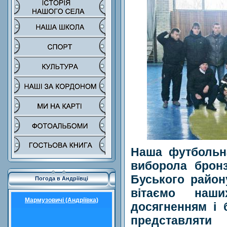
Наша футбольн
виборола бронз
Буського район
Погода в Андріївці
вітаємо наш
Мармузовичі (Андріївка)
досягненням і 
представля