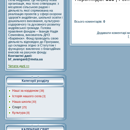
села Андріївка. Це неприбуткова
організація, яка тісно співпрацює з
місцевою сільською радою і
діяльність якої спрямована на
реалізацію проектів у сфері охорони
здоров'я андріївчан, шкільної освіти і
дошкільного виховання, культурно-
Всього коментарів
:
0
оздоровчого та духовного розвитку
андріївської громади. Голова
правління фондом – Іванців Надія
Додавати коментарі м
Семенівна, вихователь ДНЗ
[
«Барвінок». Фонд проводить свою
діяльність відповідно до Програми,
що складена згідно зі Статутом і
функціонує виключно з благодійних
внесків на рахунок фонду.
Контактні дані:
bf_avangard@meta.ua
Читати далі >>
Категорії розділу
Наші за кордоном
[38]
Історія нашого села
[3]
Наша школа
[30]
Спорт
[25]
Культура
[8]
КАЛЕНДАР СВЯТ